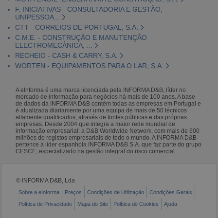
F. INICIATIVAS - CONSULTADORIA E GESTÃO,
UNIPESSOA...
CTT - CORREIOS DE PORTUGAL, S.A.
C.M.E. - CONSTRUÇÃO E MANUTENÇÃO
ELECTROMECÂNICA, ...
RECHEIO - CASH & CARRY, S.A.
WORTEN - EQUIPAMENTOS PARA O LAR, S.A.
A eInforma é uma marca licenciada pela INFORMA D&B, líder no
mercado de informação para negócios há mais de 100 anos. A base
de dados da INFORMA D&B contém todas as empresas em Portugal e
é atualizada diariamente por uma equipa de mais de 50 técnicos
altamente qualificados, através de fontes públicas e das próprias
empresas. Desde 2004 que integra a maior rede mundial de
informação empresarial: a D&B Worldwide Network, com mais de 600
milhões de registos empresariais de todo o mundo. A INFORMA D&B
pertence à líder espanhola INFORMA D&B S.A. que faz parte do grupo
CESCE, especializado na gestão integral do risco comercial.
© INFORMA D&B, Lda
Sobre a eInforma
Preços
Condições de Utilização
Condições Gerais
Política de Privacidade
Mapa do Site
Política de Cookies
Ajuda