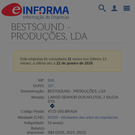
BESTSOUND -
PRODUÇÕES, LDA
Esta empresa foi consultada
11
vezes nos últimos 12
meses, a última vez a
22 de janeiro de 2026
.
NIF:
509...
DUNS:
337...
Denominação:
BESTSOUND - PRODUÇÕES, LDA
Morada:
LARGO SENHOR DOS AFLITOS, 2 S/LOJA
DTA.
Código Postal:
4715-560 BRAGA
Atividade (CAE):
90200 - Atividades das artes do espetáculo
Antiguidade:
16 ano(s)
Balanço
disponível:
SIM (2025, 2023, 2022)