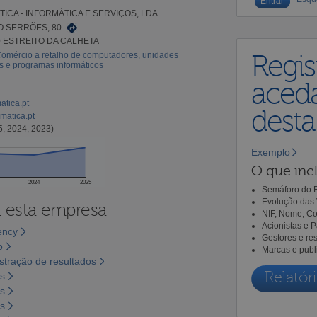
ICA - INFORMÁTICA E SERVIÇOS, LDA
 SERRÕES, 80
0 ESTREITO DA CALHETA
Comércio a retalho de computadores, unidades
Regis
as e programas informáticos
aceda
atica.pt
dest
matica.pt
5, 2024, 2023)
Exemplo
O que incl
2024
2025
Semáforo do R
Evolução das 
a esta empresa
NIF, Nome, Co
Acionistas e 
ency
Gestores e re
o
Marcas e publ
tração de resultados
Relatóri
os
os
os