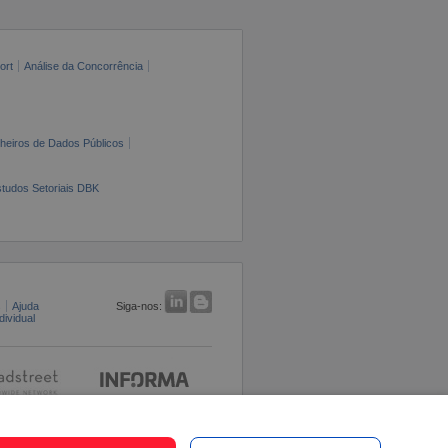
ort
Análise da Concorrência
cheiros de Dados Públicos
tudos Setoriais DBK
s
Ajuda
Siga-nos:
ividual