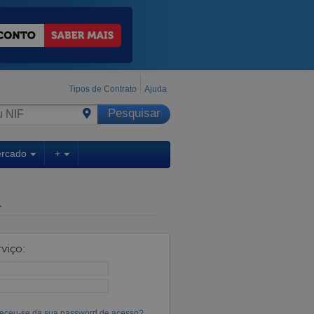
Tipos de Contrato
Ajuda
ercado
+
A
viço:
eceu-se da sua password de acesso?