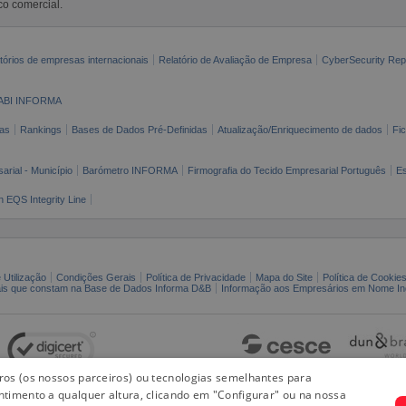
co comercial.
tórios de empresas internacionais
Relatório de Avaliação de Empresa
CyberSecurity Rep
ABI INFORMA
as
Rankings
Bases de Dados Pré-Definidas
Atualização/Enriquecimento de dados
Fi
arial - Município
Barómetro INFORMA
Firmografia do Tecido Empresarial Português
Es
n EQS Integrity Line
 Utilização
Condições Gerais
Política de Privacidade
Mapa do Site
Política de Cookie
ais que constam na Base de Dados Informa D&B
Informação aos Empresários em Nome Ind
iros (os nossos parceiros) ou tecnologias semelhantes para
ntimento a qualquer altura, clicando em "Configurar" ou na nossa