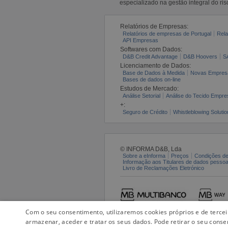
especializado na gestão integral do ris
Relatórios de Empresas:
Relatórios de empresas de Portugal
Rela
API Empresas
Softwares com Dados:
D&B Credit Advantage
D&B Hoovers
S
Licenciamento de Dados:
Base de Dados à Medida
Novas Empres
Bases de dados on-line
Estudos de Mercado:
Análise Setorial
Análise do Tecido Empres
+:
Seguro de Crédito
Whistleblowing Solutio
© INFORMA D&B, Lda
Sobre a eInforma
Preços
Condições de
Informação aos Titulares de dados pesso
Livro de Reclamações Eletrónico
Com o seu consentimento, utilizaremos cookies próprios e de terce
armazenar, aceder e tratar os seus dados. Pode retirar o seu conse