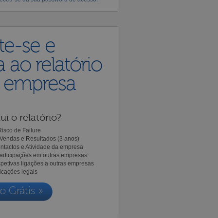
te-se e
 ao relatório
a empresa
ui o relatório?
isco de Failure
Vendas e Resultados (3 anos)
ntactos e Atividade da empresa
Participações em outras empresas
spetivas ligações a outras empresas
icações legais
o Grátis »