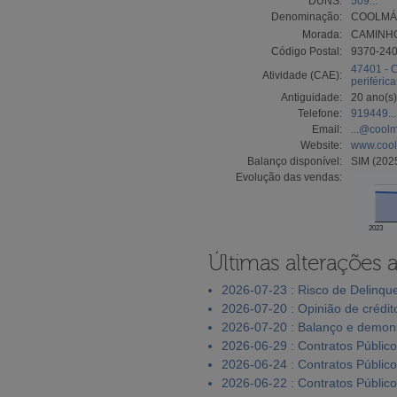
DUNS:
509...
Denominação:
COOLMÁT
Morada:
CAMINHO
Código Postal:
9370-24
47401 - 
Atividade (CAE):
periféric
Antiguidade:
20 ano(s)
Telefone:
919449...
Email:
...@coolm
Website:
www.cool
Balanço disponível:
SIM (202
Evolução das vendas:
2023
Últimas alterações 
2026-07-23 : Risco de Delinqu
2026-07-20 : Opinião de crédit
2026-07-20 : Balanço e demons
2026-06-29 : Contratos Públic
2026-06-24 : Contratos Públic
2026-06-22 : Contratos Públic