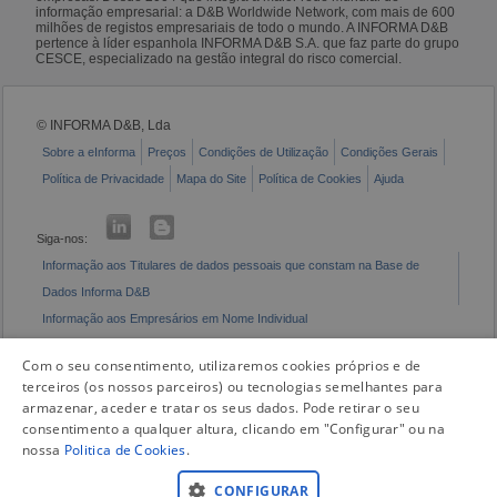
informação empresarial: a D&B Worldwide Network, com mais de 600
milhões de registos empresariais de todo o mundo. A INFORMA D&B
pertence à líder espanhola INFORMA D&B S.A. que faz parte do grupo
CESCE, especializado na gestão integral do risco comercial.
© INFORMA D&B, Lda
Sobre a eInforma
Preços
Condições de Utilização
Condições Gerais
Política de Privacidade
Mapa do Site
Política de Cookies
Ajuda
Siga-nos:
Informação aos Titulares de dados pessoais que constam na Base de
Dados Informa D&B
Informação aos Empresários em Nome Individual
Livro de Reclamações Eletrónico
Com o seu consentimento, utilizaremos cookies próprios e de
terceiros (os nossos parceiros) ou tecnologias semelhantes para
armazenar, aceder e tratar os seus dados. Pode retirar o seu
consentimento a qualquer altura, clicando em "Configurar" ou na
nossa
Politica de Cookies
.
CONFIGURAR