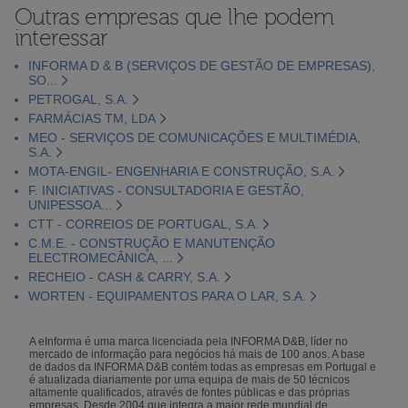
Outras empresas que lhe podem
interessar
INFORMA D & B (SERVIÇOS DE GESTÃO DE EMPRESAS),
SO...
PETROGAL, S.A.
FARMÁCIAS TM, LDA
MEO - SERVIÇOS DE COMUNICAÇÕES E MULTIMÉDIA,
S.A.
MOTA-ENGIL- ENGENHARIA E CONSTRUÇÃO, S.A.
F. INICIATIVAS - CONSULTADORIA E GESTÃO,
UNIPESSOA...
CTT - CORREIOS DE PORTUGAL, S.A.
C.M.E. - CONSTRUÇÃO E MANUTENÇÃO
ELECTROMECÂNICA, ...
RECHEIO - CASH & CARRY, S.A.
WORTEN - EQUIPAMENTOS PARA O LAR, S.A.
A eInforma é uma marca licenciada pela INFORMA D&B, líder no
mercado de informação para negócios há mais de 100 anos. A base
de dados da INFORMA D&B contém todas as empresas em Portugal e
é atualizada diariamente por uma equipa de mais de 50 técnicos
altamente qualificados, através de fontes públicas e das próprias
empresas. Desde 2004 que integra a maior rede mundial de