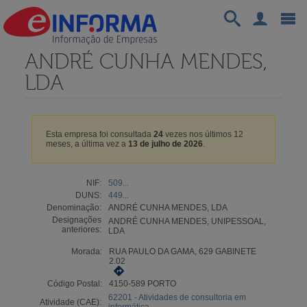
ANDRÉ CUNHA MENDES,
LDA
Esta empresa foi consultada
24
vezes nos últimos 12
meses, a última vez a
13 de julho de 2026
.
NIF:
509...
DUNS:
449...
Denominação:
ANDRÉ CUNHA MENDES, LDA
Designações
ANDRÉ CUNHA MENDES, UNIPESSOAL,
anteriores:
LDA
Morada:
RUA PAULO DA GAMA, 629 GABINETE
2.02
Código Postal:
4150-589 PORTO
62201 - Atividades de consultoria em
Atividade (CAE):
informática