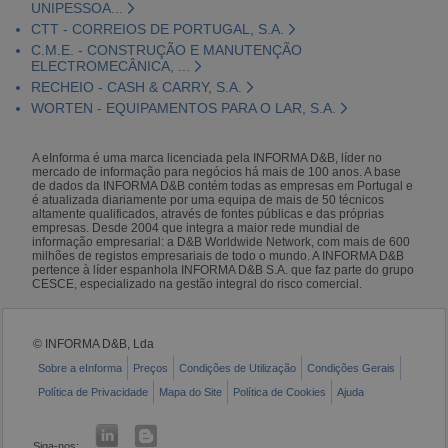
UNIPESSOA...
CTT - CORREIOS DE PORTUGAL, S.A.
C.M.E. - CONSTRUÇÃO E MANUTENÇÃO
ELECTROMECÂNICA, ...
RECHEIO - CASH & CARRY, S.A.
WORTEN - EQUIPAMENTOS PARA O LAR, S.A.
A eInforma é uma marca licenciada pela INFORMA D&B, líder no
mercado de informação para negócios há mais de 100 anos. A base
de dados da INFORMA D&B contém todas as empresas em Portugal e
é atualizada diariamente por uma equipa de mais de 50 técnicos
altamente qualificados, através de fontes públicas e das próprias
empresas. Desde 2004 que integra a maior rede mundial de
informação empresarial: a D&B Worldwide Network, com mais de 600
milhões de registos empresariais de todo o mundo. A INFORMA D&B
pertence à líder espanhola INFORMA D&B S.A. que faz parte do grupo
CESCE, especializado na gestão integral do risco comercial.
© INFORMA D&B, Lda
Sobre a eInforma
Preços
Condições de Utilização
Condições Gerais
Política de Privacidade
Mapa do Site
Política de Cookies
Ajuda
Siga-nos: