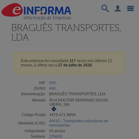
BRAGUÊS TRANSPORTES,
LDA
Esta empresa foi consultada
117
vezes nos últimos 12
meses, a última vez a
27 de julho de 2026
.
NIF:
509...
DUNS:
449...
Denominação:
BRAGUÊS TRANSPORTES, LDA
Morada:
RUA DOUTOR GERMANO SOUSA
VIEIRA, S/N
Código Postal:
4475-471 MAIA
49410 - Transportes rodoviários de
Atividade (CAE):
mercadorias
Antiguidade:
15 ano(s)
Telefone:
229606...