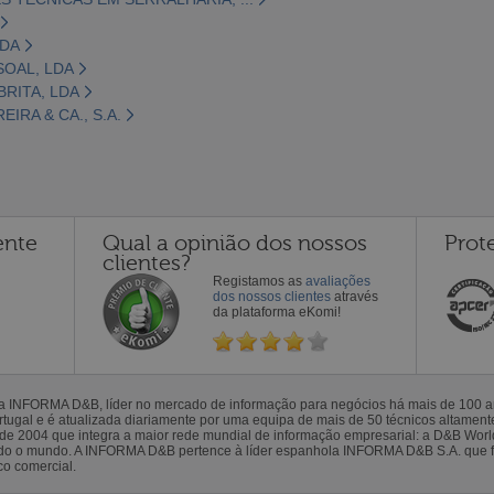
LDA
SOAL, LDA
RITA, LDA
IRA & CA., S.A.
ente
Qual a opinião dos nossos
Prot
clientes?
Registamos as
avaliações
dos nossos clientes
através
da plataforma eKomi!
la INFORMA D&B, líder no mercado de informação para negócios há mais de 100
gal e é atualizada diariamente por uma equipa de mais de 50 técnicos altamente 
sde 2004 que integra a maior rede mundial de informação empresarial: a D&B Wor
todo o mundo. A INFORMA D&B pertence à líder espanhola INFORMA D&B S.A. que 
co comercial.