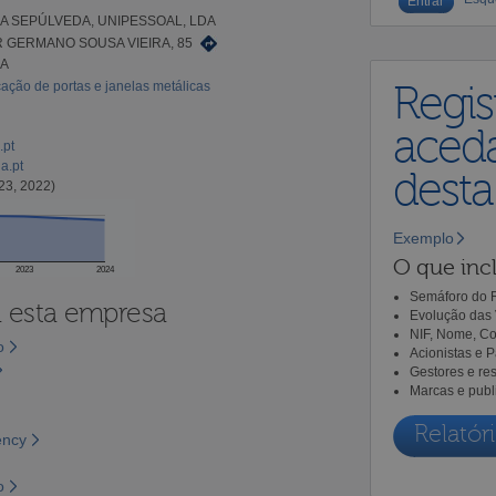
A SEPÚLVEDA, UNIPESSOAL, LDA
 GERMANO SOUSA VIEIRA, 85
IA
cação de portas e janelas metálicas
Regis
aceda
.pt
a.pt
dest
23, 2022)
Exemplo
O que incl
2023
2024
Semáforo do R
a esta empresa
Evolução das 
NIF, Nome, Co
o
Acionistas e 
Gestores e re
Marcas e publ
Relatóri
ency
o