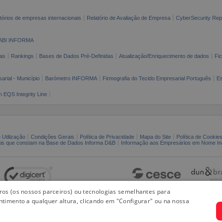
tórios de empresas internacionais
Relatório de Avaliação de Empresa
CyberSecurity Rep
ABI INFORMA
as
Rankings
Bases de Dados Pré-Definidas
Atualização/Enriquecimento de dados
Fi
arial - Município
Barómetro INFORMA
Firmografia do Tecido Empresarial Português
Es
n EQS Integrity Line
 Utilização
Condições Gerais
Política de Privacidade
Mapa do Site
Política de Cookie
ais que constam na Base de Dados Informa D&B
Informação aos Empresários em Nome Ind
iros (os nossos parceiros) ou tecnologias semelhantes para
ntimento a qualquer altura, clicando em "Configurar" ou na nossa