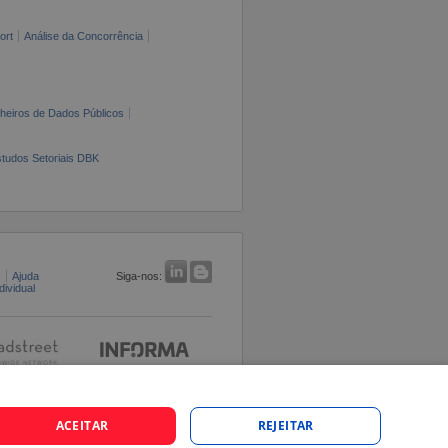
ort
Análise da Concorrência
cheiros de Dados Públicos
tudos Setoriais DBK
s
Ajuda
Siga-nos:
ividual
ACEITAR
REJEITAR