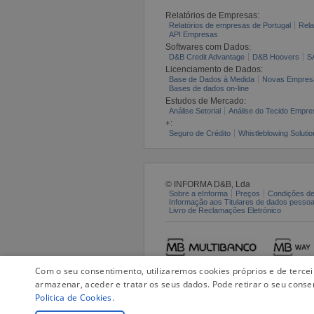
Relatórios de Empresas:
Relatórios de empresas de Portugal
Rela
API Empresas
Softwares com Dados:
D&B Credit Advantage
D&B Hoovers
S
Licenciamento de Dados:
Base de Dados à Medida
Novas Empres
Bases de dados on-line
Estudos de Mercado:
Análise Setorial
Análise do Tecido Empres
+:
Seguro de Crédito
Whistleblowing Solutio
© INFORMA D&B, Lda
Sobre a eInforma
Preços
Condições de
Informação aos Titulares de dados pesso
Livro de Reclamações Eletrónico
Com o seu consentimento, utilizaremos cookies próprios e de terce
armazenar, aceder e tratar os seus dados. Pode retirar o seu conse
Politica de Cookies
.