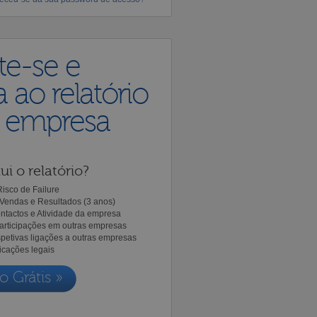
te-se e
 ao relatório
a empresa
ui o relatório?
isco de Failure
Vendas e Resultados (3 anos)
ntactos e Atividade da empresa
Participações em outras empresas
spetivas ligações a outras empresas
icações legais
o Grátis »