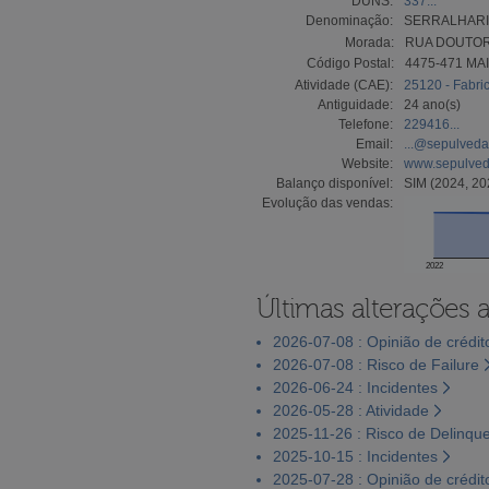
DUNS:
337...
Denominação:
SERRALHARI
Morada:
RUA DOUTOR
Código Postal:
4475-471 MA
Atividade (CAE):
25120 - Fabri
Antiguidade:
24 ano(s)
Telefone:
229416...
Email:
...@sepulveda
Website:
www.sepulved
Balanço disponível:
SIM (2024, 20
Evolução das vendas:
2022
Últimas alterações 
2026-07-08 : Opinião de crédit
2026-07-08 : Risco de Failure
2026-06-24 : Incidentes
2026-05-28 : Atividade
2025-11-26 : Risco de Delinqu
2025-10-15 : Incidentes
2025-07-28 : Opinião de crédit