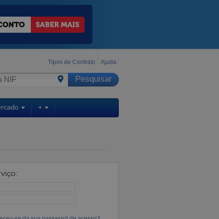
Tipos de Contrato
Ajuda
ercado
+
viço:
eceu-se da sua password de acesso?