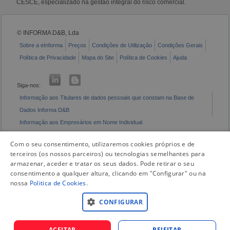
CESCE, especializado na gestão integral do risco comercial.
© INFORMA D&B, Lda
Sobre a eInforma
Preços
Condições de Utilização
Condições Gerais
Política de Privacidade
Mapa do Site
Política de Cookies
Ajuda
Siga-nos:
Informação aos Titulares de dados pessoais que constam na Base de
Dados Informa D&B
Informação aos Empresários em Nome Individual
Livro de Reclamações Eletrónico
Com o seu consentimento, utilizaremos cookies próprios e de
terceiros (os nossos parceiros) ou tecnologias semelhantes para
armazenar, aceder e tratar os seus dados. Pode retirar o seu
consentimento a qualquer altura, clicando em "Configurar" ou na
nossa
Politica de Cookies
.
CONFIGURAR
ACEITAR
REJEITAR