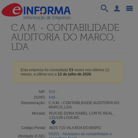
C.A.M. - CONTABILIDADE
AUDITORIA DO MARCO,
LDA
Esta empresa foi consultada
53
vezes nos últimos 12
meses, a última vez a
12 de julho de 2026
.
NIF:
510...
DUNS:
449...
Denominação:
C.A.M. - CONTABILIDADE AUDITORIA DO
MARCO, LDA
Morada:
RUA DE DONA ISABEL CORTE REAL,
131/139 LOJA B/C
Código Postal:
4625-715 VILA BOA DO BISPO
69201 - Atividades de contabilidade e
Atividade (CAE):