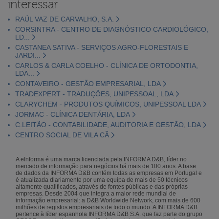
interessar
RAÚL VAZ DE CARVALHO, S.A.
CORSINTRA - CENTRO DE DIAGNÓSTICO CARDIOLÓGICO,
LD...
CASTANEA SATIVA - SERVIÇOS AGRO-FLORESTAIS E
JARDI...
CARLOS & CARLA COELHO - CLÍNICA DE ORTODONTIA,
LDA...
CONTAVEIRO - GESTÃO EMPRESARIAL, LDA
TRADEXPERT - TRADUÇÕES, UNIPESSOAL, LDA
CLARYCHEM - PRODUTOS QUÍMICOS, UNIPESSOAL LDA
JORMAC - CLÍNICA DENTÁRIA, LDA
C.LEITÃO - CONTABILIDADE, AUDITORIA E GESTÃO, LDA
CENTRO SOCIAL DE VILA CÃ
A eInforma é uma marca licenciada pela INFORMA D&B, líder no
mercado de informação para negócios há mais de 100 anos. A base
de dados da INFORMA D&B contém todas as empresas em Portugal e
é atualizada diariamente por uma equipa de mais de 50 técnicos
altamente qualificados, através de fontes públicas e das próprias
empresas. Desde 2004 que integra a maior rede mundial de
informação empresarial: a D&B Worldwide Network, com mais de 600
milhões de registos empresariais de todo o mundo. A INFORMA D&B
pertence à líder espanhola INFORMA D&B S.A. que faz parte do grupo