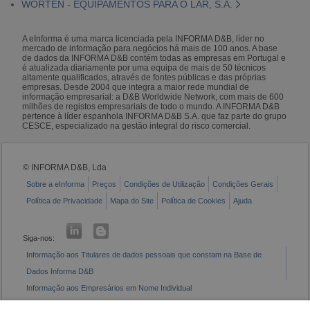
WORTEN - EQUIPAMENTOS PARA O LAR, S.A.
A eInforma é uma marca licenciada pela INFORMA D&B, líder no
mercado de informação para negócios há mais de 100 anos. A base
de dados da INFORMA D&B contém todas as empresas em Portugal e
é atualizada diariamente por uma equipa de mais de 50 técnicos
altamente qualificados, através de fontes públicas e das próprias
empresas. Desde 2004 que integra a maior rede mundial de
informação empresarial: a D&B Worldwide Network, com mais de 600
milhões de registos empresariais de todo o mundo. A INFORMA D&B
pertence à líder espanhola INFORMA D&B S.A. que faz parte do grupo
CESCE, especializado na gestão integral do risco comercial.
© INFORMA D&B, Lda
Sobre a eInforma
Preços
Condições de Utilização
Condições Gerais
Política de Privacidade
Mapa do Site
Política de Cookies
Ajuda
Siga-nos:
Informação aos Titulares de dados pessoais que constam na Base de
Dados Informa D&B
Informação aos Empresários em Nome Individual
Livro de Reclamações Eletrónico