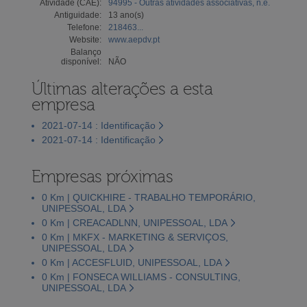
Atividade (CAE):
94995 - Outras atividades associativas, n.e.
Antiguidade:
13 ano(s)
Telefone:
218463...
Website:
www.aepdv.pt
Balanço
disponível:
NÃO
Últimas alterações a esta
empresa
2021-07-14 : Identificação
2021-07-14 : Identificação
Empresas próximas
0 Km | QUICKHIRE - TRABALHO TEMPORÁRIO,
UNIPESSOAL, LDA
0 Km | CREACADLNN, UNIPESSOAL, LDA
0 Km | MKFX - MARKETING & SERVIÇOS,
UNIPESSOAL, LDA
0 Km | ACCESFLUID, UNIPESSOAL, LDA
0 Km | FONSECA WILLIAMS - CONSULTING,
UNIPESSOAL, LDA