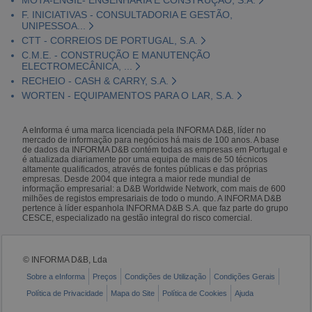
F. INICIATIVAS - CONSULTADORIA E GESTÃO,
UNIPESSOA...
CTT - CORREIOS DE PORTUGAL, S.A.
C.M.E. - CONSTRUÇÃO E MANUTENÇÃO
ELECTROMECÂNICA, ...
RECHEIO - CASH & CARRY, S.A.
WORTEN - EQUIPAMENTOS PARA O LAR, S.A.
A eInforma é uma marca licenciada pela INFORMA D&B, líder no
mercado de informação para negócios há mais de 100 anos. A base
de dados da INFORMA D&B contém todas as empresas em Portugal e
é atualizada diariamente por uma equipa de mais de 50 técnicos
altamente qualificados, através de fontes públicas e das próprias
empresas. Desde 2004 que integra a maior rede mundial de
informação empresarial: a D&B Worldwide Network, com mais de 600
milhões de registos empresariais de todo o mundo. A INFORMA D&B
pertence à líder espanhola INFORMA D&B S.A. que faz parte do grupo
CESCE, especializado na gestão integral do risco comercial.
© INFORMA D&B, Lda
Sobre a eInforma
Preços
Condições de Utilização
Condições Gerais
Política de Privacidade
Mapa do Site
Política de Cookies
Ajuda