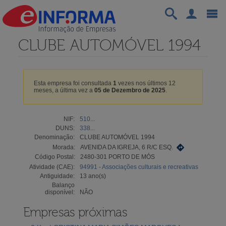
CLUBE AUTOMÓVEL 1994
Esta empresa foi consultada
1
vezes nos últimos 12
meses, a última vez a
05 de Dezembro de 2025
.
NIF:
510...
DUNS:
338...
Denominação:
CLUBE AUTOMÓVEL 1994
Morada:
AVENIDA DA IGREJA, 6 R/C ESQ.
Código Postal:
2480-301 PORTO DE MÓS
Atividade (CAE):
94991 - Associações culturais e recreativas
Antiguidade:
13 ano(s)
Balanço
disponível:
NÃO
Empresas próximas