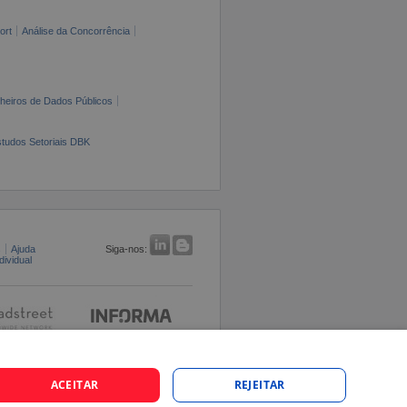
ort
Análise da Concorrência
cheiros de Dados Públicos
tudos Setoriais DBK
s
Ajuda
Siga-nos:
ividual
ACEITAR
REJEITAR