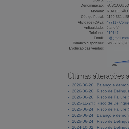
DUNS:
338...
Denominação:
FAÍSCA GULO
Morada:
RUA DE SÃO 
Código Postal:
1150-331 LI
Atividade (CAE):
47711 - Comérc
Antiguidade:
9 ano(s)
Telefone:
210147...
Email:
...@gmail.com
Balanço disponível:
SIM (2025, 20
Evolução das vendas:
2022
Últimas alterações 
2026-06-26 : Balanço e demons
2026-06-26 : Risco de Delinqu
2026-06-26 : Risco de Failure
2025-11-24 : Risco de Delinqu
2025-06-24 : Risco de Failure
2025-06-24 : Balanço e demons
2025-06-24 : Risco de Delinqu
2024-10-02 : Risco de Delinqu