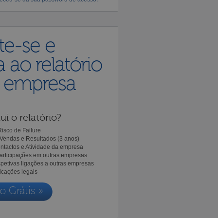
te-se e
 ao relatório
a empresa
ui o relatório?
isco de Failure
Vendas e Resultados (3 anos)
ntactos e Atividade da empresa
Participações em outras empresas
spetivas ligações a outras empresas
icações legais
o Grátis »