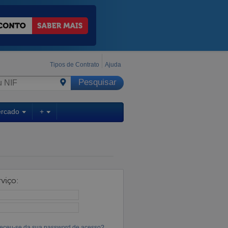
Tipos de Contrato
Ajuda
ercado
+
viço:
eceu-se da sua password de acesso?