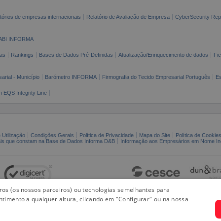
tórios de empresas internacionais
Relatório de Avaliação de Empresa
CyberSecurity Rep
ABI INFORMA
as
Rankings
Bases de Dados Pré-Definidas
Atualização/Enriquecimento de dados
Fi
arial - Município
Barómetro INFORMA
Firmografia do Tecido Empresarial Português
Es
n EQS Integrity Line
 Utilização
Condições Gerais
Política de Privacidade
Mapa do Site
Política de Cookie
ais que constam na Base de Dados Informa D&B
Informação aos Empresários em Nome Ind
iros (os nossos parceiros) ou tecnologias semelhantes para
ntimento a qualquer altura, clicando em "Configurar" ou na nossa