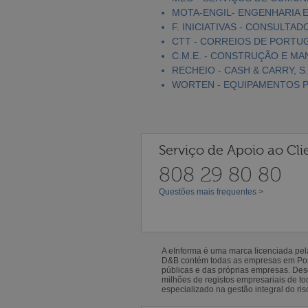
MOTA-ENGIL- ENGENHARIA E
F. INICIATIVAS - CONSULTAD
CTT - CORREIOS DE PORTUGA
C.M.E. - CONSTRUÇÃO E MA
RECHEIO - CASH & CARRY, S.
WORTEN - EQUIPAMENTOS PA
Serviço de Apoio ao Cli
808 29 80 80
Questões mais frequentes >
A eInforma é uma marca licenciada pe
D&B contém todas as empresas em Portu
públicas e das próprias empresas. De
milhões de registos empresariais de 
especializado na gestão integral do ris