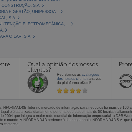
 CONSTRUÇÃO, S.A.
ORIA E GESTÃO, UNIPESSOA...
L, S.A.
NUTENÇÃO ELECTROMECÂNICA, ...
A.
RA O LAR, S.A.
ente
Qual a opinião dos nossos
Prot
clientes?
Registamos as
avaliações
dos nossos clientes
através
da plataforma eKomi!
la INFORMA D&B, líder no mercado de informação para negócios há mais de 100
gal e é atualizada diariamente por uma equipa de mais de 50 técnicos altamente 
sde 2004 que integra a maior rede mundial de informação empresarial: a D&B Wor
todo o mundo. A INFORMA D&B pertence à líder espanhola INFORMA D&B S.A. que 
co comercial.