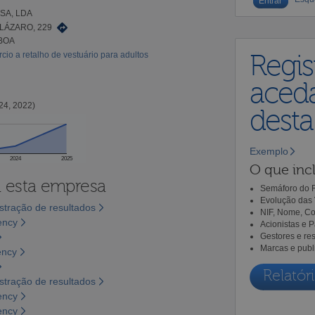
SA, LDA
LÁZARO, 229
SBOA
io a retalho de vestuário para adultos
Regis
aceda
24, 2022)
dest
Exemplo
2024
2025
O que incl
a esta empresa
Semáforo do R
Evolução das 
tração de resultados
NIF, Nome, Co
ency
Acionistas e 
Gestores e re
Marcas e publ
ency
Relatóri
tração de resultados
ency
ency