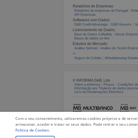
Relatórios de Empresas:
Relatórios de empresas de Portugal
Rela
API Empresas
Softwares com Dados:
D&B Credit Advantage
D&B Hoovers
S
Licenciamento de Dados:
Base de Dados à Medida
Novas Empres
Bases de dados on-line
Estudos de Mercado:
Análise Setorial
Análise do Tecido Empres
+:
Seguro de Crédito
Whistleblowing Solutio
© INFORMA D&B, Lda
Sobre a eInforma
Preços
Condições de
Informação aos Titulares de dados pesso
Livro de Reclamações Eletrónico
Com o seu consentimento, utilizaremos cookies próprios e de terce
armazenar, aceder e tratar os seus dados. Pode retirar o seu conse
Politica de Cookies
.