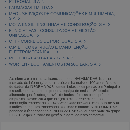
PETROGAL, S.A.
FARMÁCIAS TM, LDA
MEO - SERVIÇOS DE COMUNICAÇÕES E MULTIMÉDIA,
S.A.
MOTA-ENGIL- ENGENHARIA E CONSTRUÇÃO, S.A.
F. INICIATIVAS - CONSULTADORIA E GESTÃO,
UNIPESSOA...
CTT - CORREIOS DE PORTUGAL, S.A.
C.M.E. - CONSTRUÇÃO E MANUTENÇÃO
ELECTROMECÂNICA, ...
RECHEIO - CASH & CARRY, S.A.
WORTEN - EQUIPAMENTOS PARA O LAR, S.A.
A eInforma é uma marca licenciada pela INFORMA D&B, líder no
mercado de informação para negócios há mais de 100 anos. A base
de dados da INFORMA D&B contém todas as empresas em Portugal e
é atualizada diariamente por uma equipa de mais de 50 técnicos
altamente qualificados, através de fontes públicas e das próprias
empresas. Desde 2004 que integra a maior rede mundial de
informação empresarial: a D&B Worldwide Network, com mais de 600
milhões de registos empresariais de todo o mundo. A INFORMA D&B
pertence à líder espanhola INFORMA D&B S.A. que faz parte do grupo
CESCE, especializado na gestão integral do risco comercial.