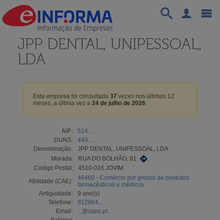
JPP DENTAL, UNIPESSOAL,
LDA
Esta empresa foi consultada
37
vezes nos últimos 12
meses, a última vez a
24 de julho de 2026
.
NIF:
514...
DUNS:
449...
Denominação:
JPP DENTAL, UNIPESSOAL, LDA
Morada:
RUA DO BOLHÃO, 91
Código Postal:
4510-016 JOVIM
46460 - Comércio por grosso de produtos
Atividade (CAE):
farmacêuticos e médicos
Antiguidade:
9 ano(s)
Telefone:
912864...
Email:
...@sapo.pt
Balanço