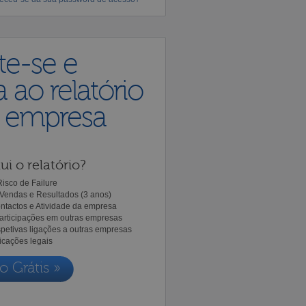
te-se e
 ao relatório
a empresa
ui o relatório?
isco de Failure
Vendas e Resultados (3 anos)
ntactos e Atividade da empresa
Participações em outras empresas
spetivas ligações a outras empresas
icações legais
o Grátis »