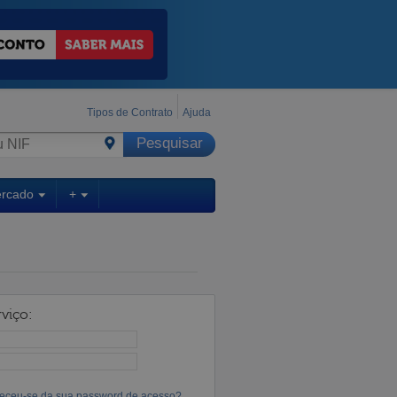
Tipos de Contrato
Ajuda
ercado
+
viço:
eceu-se da sua password de acesso?