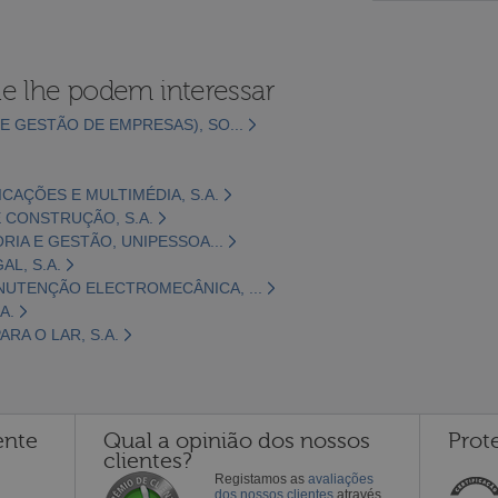
e lhe podem interessar
E GESTÃO DE EMPRESAS), SO...
CAÇÕES E MULTIMÉDIA, S.A.
 CONSTRUÇÃO, S.A.
ORIA E GESTÃO, UNIPESSOA...
L, S.A.
NUTENÇÃO ELECTROMECÂNICA, ...
A.
RA O LAR, S.A.
ente
Qual a opinião dos nossos
Prot
clientes?
Registamos as
avaliações
dos nossos clientes
através