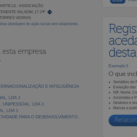
ARTICLE - ASSOCIAÇÃO
TENENTE VALADIM, 17 2ºF
 TORRES VEDRAS
tras atividades de ação social sem alojamento,
Regis
aceda
dest
a esta empresa
Exemplo
O que incl
Semáforo do R
INTERNACIONALIZAÇÃO E INTELIGÊNCIA
Evolução das 
NIF, Nome, Co
AL, LDA
Acionistas e 
Gestores e re
L, UNIPESSOAL, LDA
Marcas e publ
AL, LDA
ATIVIDADE PARA O DESENVOLVIMENTO,
Relatóri