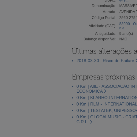
DUNS:
449...
Denominação:
MASSIVEP
Morada:
AVENIDA 
Código Postal:
2560-275
88990 - Ou
Atividade (CAE):
n.e.
Antiguidade:
9 ano(s)
Balanço disponível:
NÃO
Últimas alterações 
2018-03-30 : Risco de Failure
Empresas próximas
0 Km | AIIE - ASSOCIAÇÃO 
ECONÓMICA
0 Km | KLARHO-INTERNATION
0 Km | RLM - INTERNATIONA
0 Km | TESTATEK, UNIPESSO
0 Km | GLOCALMUSIC - CRI
C.R.L.