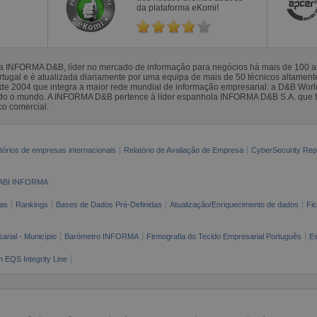
da plataforma eKomi!
la INFORMA D&B, líder no mercado de informação para negócios há mais de 100
gal e é atualizada diariamente por uma equipa de mais de 50 técnicos altamente 
sde 2004 que integra a maior rede mundial de informação empresarial: a D&B Wor
todo o mundo. A INFORMA D&B pertence à líder espanhola INFORMA D&B S.A. que 
co comercial.
tórios de empresas internacionais
Relatório de Avaliação de Empresa
CyberSecurity Rep
ABI INFORMA
as
Rankings
Bases de Dados Pré-Definidas
Atualização/Enriquecimento de dados
Fi
arial - Município
Barómetro INFORMA
Firmografia do Tecido Empresarial Português
Es
n EQS Integrity Line