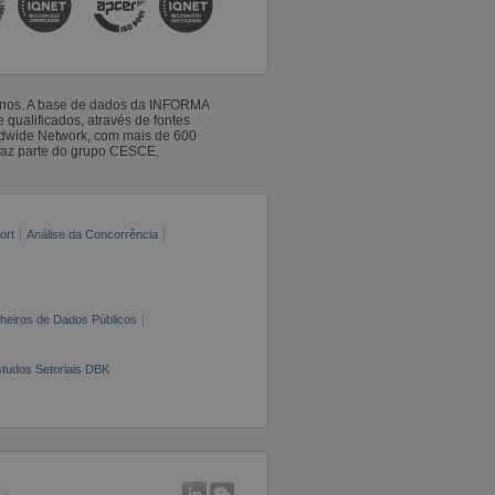
 anos. A base de dados da INFORMA
qualificados, através de fontes
ldwide Network, com mais de 600
faz parte do grupo CESCE,
ort
Análise da Concorrência
cheiros de Dados Públicos
tudos Setoriais DBK