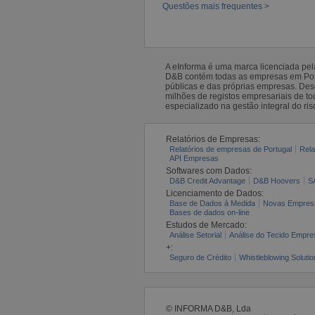
Questões mais frequentes >
A eInforma é uma marca licenciada pe
D&B contém todas as empresas em Portu
públicas e das próprias empresas. De
milhões de registos empresariais de 
especializado na gestão integral do ris
Relatórios de Empresas:
Relatórios de empresas de Portugal
Rela
API Empresas
Softwares com Dados:
D&B Credit Advantage
D&B Hoovers
S
Licenciamento de Dados:
Base de Dados à Medida
Novas Empres
Bases de dados on-line
Estudos de Mercado:
Análise Setorial
Análise do Tecido Empres
+:
Seguro de Crédito
Whistleblowing Solutio
© INFORMA D&B, Lda