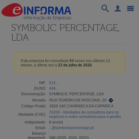
SYMBOLIC PERCENTAGE,
LDA
Esta empresa foi consultada
53
vezes nos últimos 12
meses, a última vez a
23 de julho de 2026
.
NIF:
514...
DUNS:
449...
Denominação:
SYMBOLIC PERCENTAGE, LDA
Morada:
RUA TEIXEIRA DE PASCOAIS, 20
Código Postal:
2820-160 CHARNECA DA CAPARICA
70200 - Atividades de consultoria para os
Atividade (CAE):
negócios e outra consultoria para a gestão
Antiguidade:
8 ano(s)
Email:
...@symbolicpercentage.pt
Balanço
disponível:
SIM (2025, 2024, 2023)