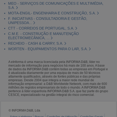
MEO - SERVIÇOS DE COMUNICAÇÕES E MULTIMÉDIA,
S.A.
MOTA-ENGIL- ENGENHARIA E CONSTRUÇÃO, S.A.
F. INICIATIVAS - CONSULTADORIA E GESTÃO,
UNIPESSOA...
CTT - CORREIOS DE PORTUGAL, S.A.
C.M.E. - CONSTRUÇÃO E MANUTENÇÃO
ELECTROMECÂNICA, ...
RECHEIO - CASH & CARRY, S.A.
WORTEN - EQUIPAMENTOS PARA O LAR, S.A.
A eInforma é uma marca licenciada pela INFORMA D&B, líder no
mercado de informação para negócios há mais de 100 anos. A base
de dados da INFORMA D&B contém todas as empresas em Portugal e
é atualizada diariamente por uma equipa de mais de 50 técnicos
altamente qualificados, através de fontes públicas e das próprias
empresas. Desde 2004 que integra a maior rede mundial de
informação empresarial: a D&B Worldwide Network, com mais de 600
milhões de registos empresariais de todo o mundo. A INFORMA D&B
pertence à líder espanhola INFORMA D&B S.A. que faz parte do grupo
CESCE, especializado na gestão integral do risco comercial.
© INFORMA D&B, Lda
Sobre a eInforma
Preços
Condições de Utilização
Condições Gerais