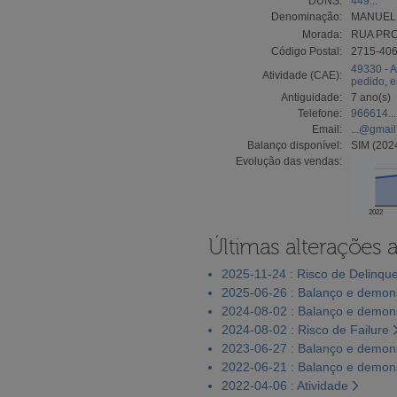
DUNS:
449...
Denominação:
MANUEL 
Morada:
RUA PRO
Código Postal:
2715-40
49330 - A
Atividade (CAE):
pedido, 
Antiguidade:
7 ano(s)
Telefone:
966614...
Email:
...@gmai
Balanço disponível:
SIM (202
Evolução das vendas:
2022
Últimas alterações 
2025-11-24 : Risco de Delinqu
2025-06-26 : Balanço e demons
2024-08-02 : Balanço e demons
2024-08-02 : Risco de Failure
2023-06-27 : Balanço e demons
2022-06-21 : Balanço e demons
2022-04-06 : Atividade