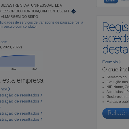
SILVESTRE SILVA, UNIPESSOAL, LDA
FESSOR DOUTOR JOAQUIM FONTES, 141
6 ALMARGEM DO BISPO
tividades de serviços de transporte de passageiros, a
Regis
em veículo com condutor
aceda
l.com
dest
4, 2023, 2022)
Exemplo
O que incl
2023
2024
Semáforo do R
a esta empresa
Evolução das 
NIF, Nome, Co
ency
Acionistas e 
tração de resultados
Gestores e re
tração de resultados
Marcas e publ
Relatóri
tração de resultados
tração de resultados