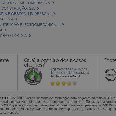
CAÇÕES E MULTIMÉDIA, S.A.
 CONSTRUÇÃO, S.A.
ORIA E GESTÃO, UNIPESSOA...
L, S.A.
NUTENÇÃO ELECTROMECÂNICA, ...
A.
RA O LAR, S.A.
ente
Qual a opinião dos nossos
Prot
clientes?
Registamos as
avaliações
dos nossos clientes
através
da plataforma eKomi!
la INFORMA D&B, líder no mercado de informação para negócios há mais de 100
gal e é atualizada diariamente por uma equipa de mais de 50 técnicos altamente 
sde 2004 que integra a maior rede mundial de informação empresarial: a D&B Wor
todo o mundo. A INFORMA D&B pertence à líder espanhola INFORMA D&B S.A. que 
co comercial.