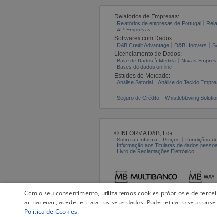
Relatórios de Empresas:
Relatórios de empresas de Portugal
Rela
API Empresas
Softwares com Dados:
D&B Credit Advantage
D&B Hoovers
S
Licenciamento de Dados:
Base de Dados à Medida
Novas Empres
Bases de dados on-line
Estudos de Mercado:
Análise Setorial
Análise do Tecido Empres
+:
Seguro de Crédito
Whistleblowing Solutio
© INFORMA D&B, Lda
Sobre a eInforma
Preços
Condições de
Informação aos Titulares de dados pesso
Livro de Reclamações Eletrónico
Com o seu consentimento, utilizaremos cookies próprios e de terce
armazenar, aceder e tratar os seus dados. Pode retirar o seu conse
Politica de Cookies
.