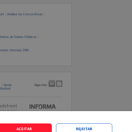
ort
Análise da Concorrência
cheiros de Dados Públicos
tudos Setoriais DBK
s
Ajuda
Siga-nos:
ividual
ACEITAR
REJEITAR