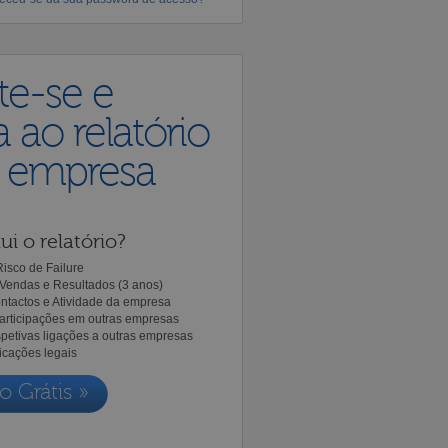
te-se e
 ao relatório
a empresa
ui o relatório?
isco de Failure
Vendas e Resultados (3 anos)
ntactos e Atividade da empresa
Participações em outras empresas
spetivas ligações a outras empresas
icações legais
o Grátis »