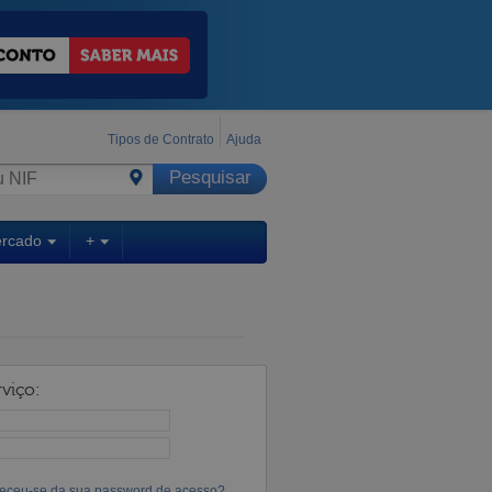
Tipos de Contrato
Ajuda
ercado
+
viço:
eceu-se da sua password de acesso?