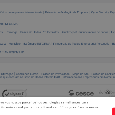
tórios de empresas internacionais
Relatório de Avaliação de Empresa
CyberSecurity Rep
ABI INFORMA
as
Rankings
Bases de Dados Pré-Definidas
Atualização/Enriquecimento de dados
Fi
arial - Município
Barómetro INFORMA
Firmografia do Tecido Empresarial Português
Es
n EQS Integrity Line
 Utilização
Condições Gerais
Política de Privacidade
Mapa do Site
Política de Cookie
ais que constam na Base de Dados Informa D&B
Informação aos Empresários em Nome Ind
iros (os nossos parceiros) ou tecnologias semelhantes para
ntimento a qualquer altura, clicando em "Configurar" ou na nossa