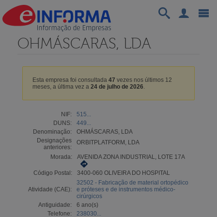
OHMÁSCARAS, LDA
Esta empresa foi consultada
47
vezes nos últimos 12
meses, a última vez a
24 de julho de 2026
.
NIF:
515...
DUNS:
449...
Denominação:
OHMÁSCARAS, LDA
Designações
ORBITPLATFORM, LDA
anteriores:
Morada:
AVENIDA ZONA INDUSTRIAL, LOTE 17A
Código Postal:
3400-060 OLIVEIRA DO HOSPITAL
32502 - Fabricação de material ortopédico
Atividade (CAE):
e próteses e de instrumentos médico-
cirúrgicos
Antiguidade:
6 ano(s)
Telefone:
238030...