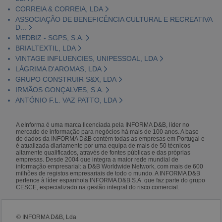
CORREIA & CORREIA, LDA
ASSOCIAÇÃO DE BENEFICÊNCIA CULTURAL E RECREATIVA
D...
MEDBIZ - SGPS, S.A.
BRIALTEXTIL, LDA
VINTAGE INFLUENCIES, UNIPESSOAL, LDA
LÁGRIMA D'AROMAS, LDA
GRUPO CONSTRUIR S&X, LDA
IRMÃOS GONÇALVES, S.A.
ANTÓNIO F.L. VAZ PATTO, LDA
A eInforma é uma marca licenciada pela INFORMA D&B, líder no
mercado de informação para negócios há mais de 100 anos. A base
de dados da INFORMA D&B contém todas as empresas em Portugal e
é atualizada diariamente por uma equipa de mais de 50 técnicos
altamente qualificados, através de fontes públicas e das próprias
empresas. Desde 2004 que integra a maior rede mundial de
informação empresarial: a D&B Worldwide Network, com mais de 600
milhões de registos empresariais de todo o mundo. A INFORMA D&B
pertence à líder espanhola INFORMA D&B S.A. que faz parte do grupo
CESCE, especializado na gestão integral do risco comercial.
© INFORMA D&B, Lda