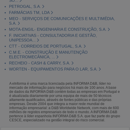
SO...
PETROGAL, S.A.
FARMÁCIAS TM, LDA
MEO - SERVIÇOS DE COMUNICAÇÕES E MULTIMÉDIA,
S.A.
MOTA-ENGIL- ENGENHARIA E CONSTRUÇÃO, S.A.
F. INICIATIVAS - CONSULTADORIA E GESTÃO,
UNIPESSOA...
CTT - CORREIOS DE PORTUGAL, S.A.
C.M.E. - CONSTRUÇÃO E MANUTENÇÃO
ELECTROMECÂNICA, ...
RECHEIO - CASH & CARRY, S.A.
WORTEN - EQUIPAMENTOS PARA O LAR, S.A.
A eInforma é uma marca licenciada pela INFORMA D&B, líder no
mercado de informação para negócios há mais de 100 anos. A base
de dados da INFORMA D&B contém todas as empresas em Portugal e
é atualizada diariamente por uma equipa de mais de 50 técnicos
altamente qualificados, através de fontes públicas e das próprias
empresas. Desde 2004 que integra a maior rede mundial de
informação empresarial: a D&B Worldwide Network, com mais de 600
milhões de registos empresariais de todo o mundo. A INFORMA D&B
pertence à líder espanhola INFORMA D&B S.A. que faz parte do grupo
CESCE, especializado na gestão integral do risco comercial.