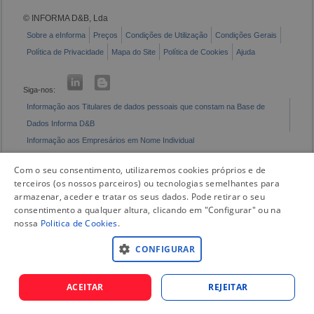
© INFORMA D&B, Lda
Sobre a eInforma
Preços
Condições de Utilização
Condições Gerais
Política de Privacidade
Mapa do Site
Política de Cookies
Ajuda
Siga-nos:
Informação aos Titulares de dados pessoais que constam na Base de
Dados Informa D&B
Informação aos Empresários em Nome Individual
Livro de Reclamações Eletrónico
Com o seu consentimento, utilizaremos cookies próprios e de
terceiros (os nossos parceiros) ou tecnologias semelhantes para
armazenar, aceder e tratar os seus dados. Pode retirar o seu
consentimento a qualquer altura, clicando em "Configurar" ou na
nossa
Politica de Cookies
.
CONFIGURAR
ACEITAR
REJEITAR