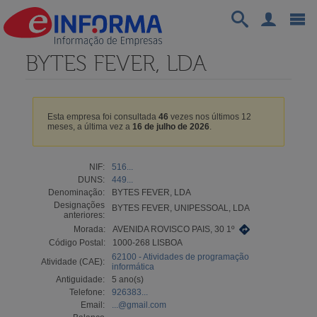
BYTES FEVER, LDA
Esta empresa foi consultada
46
vezes nos últimos 12
meses, a última vez a
16 de julho de 2026
.
NIF:
516...
DUNS:
449...
Denominação:
BYTES FEVER, LDA
Designações
BYTES FEVER, UNIPESSOAL, LDA
anteriores:
Morada:
AVENIDA ROVISCO PAIS, 30 1º
Código Postal:
1000-268 LISBOA
62100 - Atividades de programação
Atividade (CAE):
informática
Antiguidade:
5 ano(s)
Telefone:
926383...
Email:
...@gmail.com