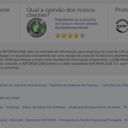
ente
Qual a opinião dos nossos
Prot
clientes?
Registamos as
avaliações
dos nossos clientes
através
da plataforma eKomi!
la INFORMA D&B, líder no mercado de informação para negócios há mais de 100
gal e é atualizada diariamente por uma equipa de mais de 50 técnicos altamente 
sde 2004 que integra a maior rede mundial de informação empresarial: a D&B Wor
todo o mundo. A INFORMA D&B pertence à líder espanhola INFORMA D&B S.A. que 
co comercial.
tórios de empresas internacionais
Relatório de Avaliação de Empresa
CyberSecurity Rep
ABI INFORMA
as
Rankings
Bases de Dados Pré-Definidas
Atualização/Enriquecimento de dados
Fi
arial - Município
Barómetro INFORMA
Firmografia do Tecido Empresarial Português
Es