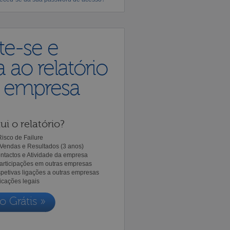
te-se e
 ao relatório
a empresa
ui o relatório?
isco de Failure
Vendas e Resultados (3 anos)
ntactos e Atividade da empresa
Participações em outras empresas
spetivas ligações a outras empresas
icações legais
o Grátis »