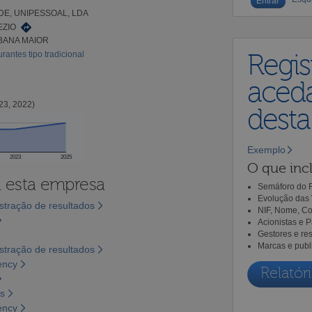
E, UNIPESSOAL, LDA
EZIO
BANA MAIOR
rantes tipo tradicional
Regis
aceda
23, 2022)
dest
Exemplo
2023
2025
O que incl
a esta empresa
Semáforo do R
Evolução das 
tração de resultados
NIF, Nome, Co
Acionistas e 
Gestores e re
Marcas e publ
tração de resultados
ency
Relatóri
os
ency