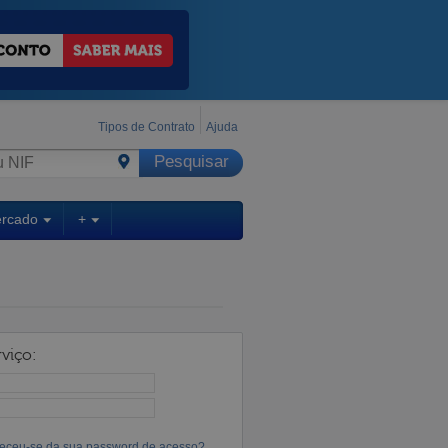
Tipos de Contrato
Ajuda
ercado
+
viço:
eceu-se da sua password de acesso?