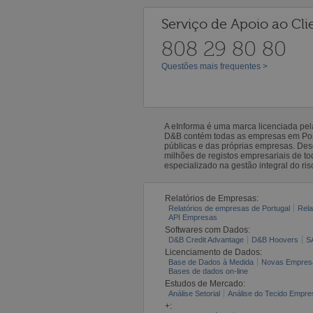
Serviço de Apoio ao Cli
808 29 80 80
Questões mais frequentes >
A eInforma é uma marca licenciada pe
D&B contém todas as empresas em Portu
públicas e das próprias empresas. De
milhões de registos empresariais de 
especializado na gestão integral do ris
Relatórios de Empresas:
Relatórios de empresas de Portugal
Rela
API Empresas
Softwares com Dados:
D&B Credit Advantage
D&B Hoovers
S
Licenciamento de Dados:
Base de Dados à Medida
Novas Empres
Bases de dados on-line
Estudos de Mercado:
Análise Setorial
Análise do Tecido Empres
+: