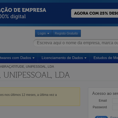
Login
Registo Gratuito
ftwares com Dados
Licenciamento de Dados
Estudos de M
ABRAÇATITUDE, UNIPESSOAL, LDA
 UNIPESSOAL, LDA
Acesso ao ser
es nos últimos 12 meses, a última vez a
Email
Password
Esqu