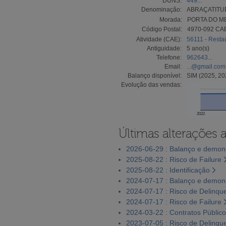
DUNS:
449...
Denominação:
ABRAÇATITUD
Morada:
PORTA DO M
Código Postal:
4970-092 CA
Atividade (CAE):
56111 - Restau
Antiguidade:
5 ano(s)
Telefone:
962643...
Email:
...@gmail.com
Balanço disponível:
SIM (2025, 20
Evolução das vendas:
2022
Últimas alterações 
2026-06-29 : Balanço e demons
2025-08-22 : Risco de Failure
2025-08-22 : Identificação
2024-07-17 : Balanço e demons
2024-07-17 : Risco de Delinqu
2024-07-17 : Risco de Failure
2024-03-22 : Contratos Públic
2023-07-05 : Risco de Delinqu