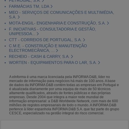
PETROGAL, S.A.
FARMÁCIAS TM, LDA
MEO - SERVIÇOS DE COMUNICAÇÕES E MULTIMÉDIA,
S.A.
MOTA-ENGIL- ENGENHARIA E CONSTRUÇÃO, S.A.
F. INICIATIVAS - CONSULTADORIA E GESTÃO,
UNIPESSOA...
CTT - CORREIOS DE PORTUGAL, S.A.
C.M.E. - CONSTRUÇÃO E MANUTENÇÃO
ELECTROMECÂNICA, ...
RECHEIO - CASH & CARRY, S.A.
WORTEN - EQUIPAMENTOS PARA O LAR, S.A.
A eInforma é uma marca licenciada pela INFORMA D&B, líder no
mercado de informação para negócios há mais de 100 anos. A base
de dados da INFORMA D&B contém todas as empresas em Portugal e
é atualizada diariamente por uma equipa de mais de 50 técnicos
altamente qualificados, através de fontes públicas e das próprias
empresas. Desde 2004 que integra a maior rede mundial de
informação empresarial: a D&B Worldwide Network, com mais de 600
milhões de registos empresariais de todo o mundo. A INFORMA D&B
pertence à líder espanhola INFORMA D&B S.A. que faz parte do grupo
CESCE, especializado na gestão integral do risco comercial.