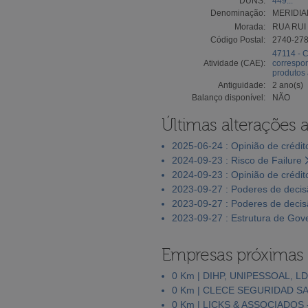
DUNS:
449...
Denominação:
MERIDIA
Morada:
RUA RUI 
Código Postal:
2740-27
47114 - C
Atividade (CAE):
correspon
produtos 
Antiguidade:
2 ano(s)
Balanço disponível:
NÃO
Últimas alterações 
2025-06-24 : Opinião de crédit
2024-09-23 : Risco de Failure
2024-09-23 : Opinião de crédit
2023-09-27 : Poderes de deci
2023-09-27 : Poderes de deci
2023-09-27 : Estrutura de Go
Empresas próximas
0 Km | DIHP, UNIPESSOAL, L
0 Km | CLECE SEGURIDAD S
0 Km | LICKS & ASSOCIADOS