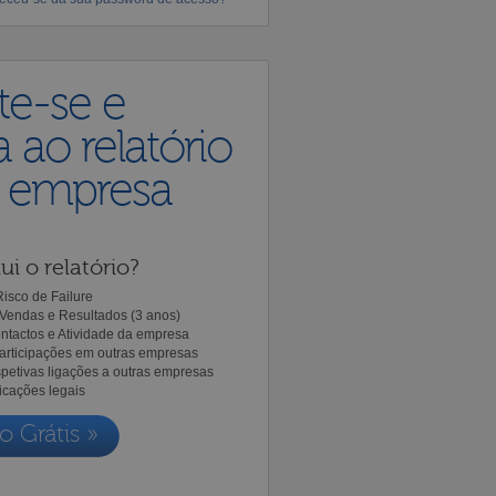
te-se e
 ao relatório
a empresa
ui o relatório?
isco de Failure
Vendas e Resultados (3 anos)
ntactos e Atividade da empresa
Participações em outras empresas
spetivas ligações a outras empresas
icações legais
o Grátis »