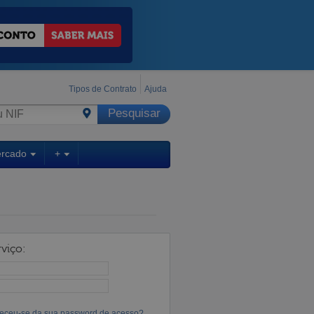
Tipos de Contrato
Ajuda
ercado
+
viço:
eceu-se da sua password de acesso?