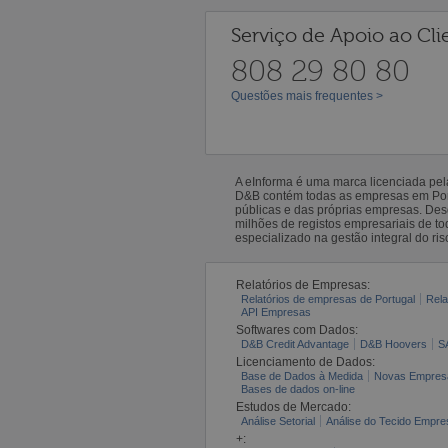
Serviço de Apoio ao Cli
808 29 80 80
Questões mais frequentes >
A eInforma é uma marca licenciada pe
D&B contém todas as empresas em Portu
públicas e das próprias empresas. De
milhões de registos empresariais de 
especializado na gestão integral do ris
Relatórios de Empresas:
Relatórios de empresas de Portugal
Rela
API Empresas
Softwares com Dados:
D&B Credit Advantage
D&B Hoovers
S
Licenciamento de Dados:
Base de Dados à Medida
Novas Empres
Bases de dados on-line
Estudos de Mercado:
Análise Setorial
Análise do Tecido Empres
+: