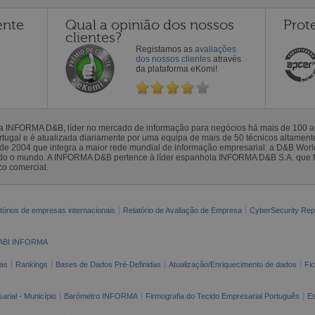
ente
Qual a opinião dos nossos
Prot
clientes?
Registamos as
avaliações
dos nossos clientes
através
da plataforma eKomi!
la INFORMA D&B, líder no mercado de informação para negócios há mais de 100
gal e é atualizada diariamente por uma equipa de mais de 50 técnicos altamente 
sde 2004 que integra a maior rede mundial de informação empresarial: a D&B Wor
todo o mundo. A INFORMA D&B pertence à líder espanhola INFORMA D&B S.A. que 
co comercial.
tórios de empresas internacionais
Relatório de Avaliação de Empresa
CyberSecurity Rep
ABI INFORMA
as
Rankings
Bases de Dados Pré-Definidas
Atualização/Enriquecimento de dados
Fi
arial - Município
Barómetro INFORMA
Firmografia do Tecido Empresarial Português
Es