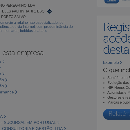
NO PEREGRINO, LDA
TELES PALHINHA, 8 1ºESQ.
8 PORTO SALVO
omércio a retalho não especializado, por
Regis
dência ou via Internet, com predominância de
alimentares, bebidas e tabaco
aceda
dest
a esta empresa
o
Exemplo
O que incl
o
Semáforo do R
são
Evolução das 
são
NIF, Nome, Co
vernance
Acionistas e 
Gestores e re
Marcas e publ
Relatóri
DA
A - SUCURSAL EM PORTUGAL
 - CONSULTORIA E GESTÃO, LDA