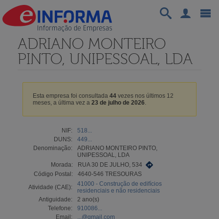
ADRIANO MONTEIRO
PINTO, UNIPESSOAL, LDA
Esta empresa foi consultada
44
vezes nos últimos 12
meses, a última vez a
23 de julho de 2026
.
NIF:
518...
DUNS:
449...
Denominação:
ADRIANO MONTEIRO PINTO,
UNIPESSOAL, LDA
Morada:
RUA 30 DE JULHO, 534
Código Postal:
4640-546 TRESOURAS
41000 - Construção de edifícios
Atividade (CAE):
residenciais e não residenciais
Antiguidade:
2 ano(s)
Telefone:
910086...
Email:
...@gmail.com