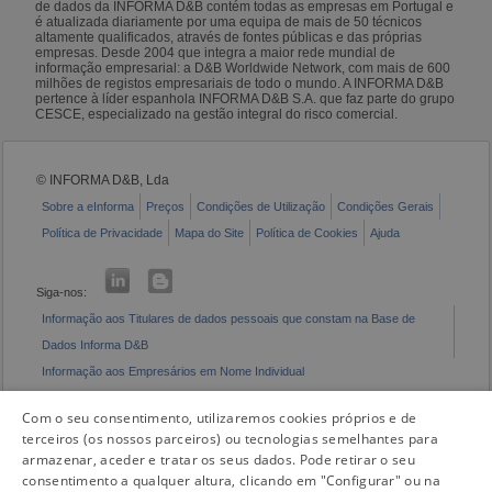
de dados da INFORMA D&B contém todas as empresas em Portugal e
é atualizada diariamente por uma equipa de mais de 50 técnicos
altamente qualificados, através de fontes públicas e das próprias
empresas. Desde 2004 que integra a maior rede mundial de
informação empresarial: a D&B Worldwide Network, com mais de 600
milhões de registos empresariais de todo o mundo. A INFORMA D&B
pertence à líder espanhola INFORMA D&B S.A. que faz parte do grupo
CESCE, especializado na gestão integral do risco comercial.
© INFORMA D&B, Lda
Sobre a eInforma
Preços
Condições de Utilização
Condições Gerais
Política de Privacidade
Mapa do Site
Política de Cookies
Ajuda
Siga-nos:
Informação aos Titulares de dados pessoais que constam na Base de
Dados Informa D&B
Informação aos Empresários em Nome Individual
Livro de Reclamações Eletrónico
Com o seu consentimento, utilizaremos cookies próprios e de
terceiros (os nossos parceiros) ou tecnologias semelhantes para
armazenar, aceder e tratar os seus dados. Pode retirar o seu
consentimento a qualquer altura, clicando em "Configurar" ou na