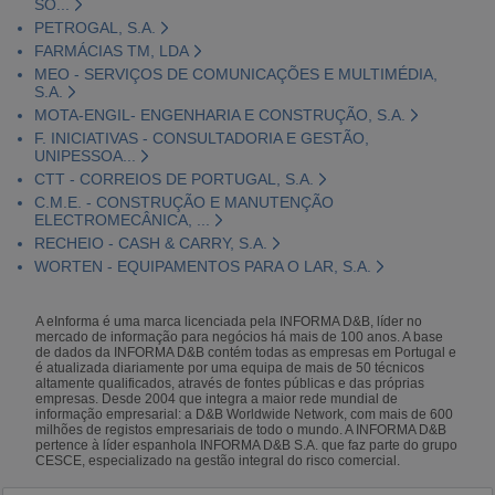
SO...
PETROGAL, S.A.
FARMÁCIAS TM, LDA
MEO - SERVIÇOS DE COMUNICAÇÕES E MULTIMÉDIA,
S.A.
MOTA-ENGIL- ENGENHARIA E CONSTRUÇÃO, S.A.
F. INICIATIVAS - CONSULTADORIA E GESTÃO,
UNIPESSOA...
CTT - CORREIOS DE PORTUGAL, S.A.
C.M.E. - CONSTRUÇÃO E MANUTENÇÃO
ELECTROMECÂNICA, ...
RECHEIO - CASH & CARRY, S.A.
WORTEN - EQUIPAMENTOS PARA O LAR, S.A.
A eInforma é uma marca licenciada pela INFORMA D&B, líder no
mercado de informação para negócios há mais de 100 anos. A base
de dados da INFORMA D&B contém todas as empresas em Portugal e
é atualizada diariamente por uma equipa de mais de 50 técnicos
altamente qualificados, através de fontes públicas e das próprias
empresas. Desde 2004 que integra a maior rede mundial de
informação empresarial: a D&B Worldwide Network, com mais de 600
milhões de registos empresariais de todo o mundo. A INFORMA D&B
pertence à líder espanhola INFORMA D&B S.A. que faz parte do grupo
CESCE, especializado na gestão integral do risco comercial.