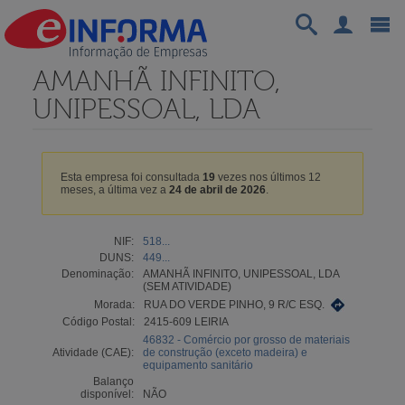
AMANHÃ INFINITO,
UNIPESSOAL, LDA
Esta empresa foi consultada
19
vezes nos últimos 12
meses, a última vez a
24 de abril de 2026
.
NIF:
518...
DUNS:
449...
Denominação:
AMANHÃ INFINITO, UNIPESSOAL, LDA
(SEM ATIVIDADE)
Morada:
RUA DO VERDE PINHO, 9 R/C ESQ.
Código Postal:
2415-609 LEIRIA
46832 - Comércio por grosso de materiais
Atividade (CAE):
de construção (exceto madeira) e
equipamento sanitário
Balanço
disponível:
NÃO