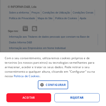
© INFORMA D&B, Lda
Sobre a eInforma
Preços
Condições de Utilização
Condições Gerais
Política de Privacidade
Mapa do Site
Política de Cookies
Ajuda
Siga-nos:
Informação aos Titulares de dados pessoais que constam na Base de
Dados Informa D&B
Informação aos Empresários em Nome Individual
Livro de Reclamações Eletrónico
Com o seu consentimento, utilizaremos cookies próprios e de
terceiros (os nossos parceiros) ou tecnologias semelhantes para
armazenar, aceder e tratar os seus dados. Pode retirar o seu
consentimento a qualquer altura, clicando em "Configurar" ou na
nossa
Politica de Cookies
.
CONFIGURAR
ACEITAR
REJEITAR