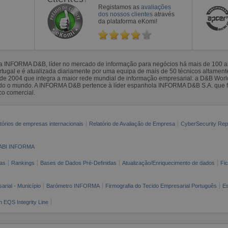
Registamos as
avaliações
dos nossos clientes
através
da plataforma eKomi!
la INFORMA D&B, líder no mercado de informação para negócios há mais de 100
gal e é atualizada diariamente por uma equipa de mais de 50 técnicos altamente 
sde 2004 que integra a maior rede mundial de informação empresarial: a D&B Wor
todo o mundo. A INFORMA D&B pertence à líder espanhola INFORMA D&B S.A. que 
co comercial.
tórios de empresas internacionais
Relatório de Avaliação de Empresa
CyberSecurity Rep
ABI INFORMA
as
Rankings
Bases de Dados Pré-Definidas
Atualização/Enriquecimento de dados
Fi
arial - Município
Barómetro INFORMA
Firmografia do Tecido Empresarial Português
Es
n EQS Integrity Line