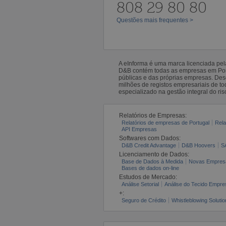
808 29 80 80
Questões mais frequentes >
A eInforma é uma marca licenciada pe
D&B contém todas as empresas em Portu
públicas e das próprias empresas. De
milhões de registos empresariais de 
especializado na gestão integral do ris
Relatórios de Empresas:
Relatórios de empresas de Portugal
Rela
API Empresas
Softwares com Dados:
D&B Credit Advantage
D&B Hoovers
S
Licenciamento de Dados:
Base de Dados à Medida
Novas Empres
Bases de dados on-line
Estudos de Mercado:
Análise Setorial
Análise do Tecido Empres
+:
Seguro de Crédito
Whistleblowing Solutio