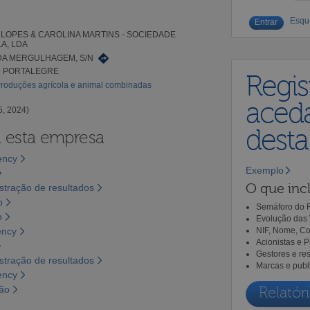
Esqu
LOPES & CAROLINA MARTINS - SOCIEDADE
A, LDA
DA MERGULHAGEM, S/N
9 PORTALEGRE
Regis
Produções agrícola e animal combinadas
aceda
5, 2024)
dest
a esta empresa
ency
Exemplo
O que incl
tração de resultados
o
Semáforo do R
o
Evolução das 
ency
NIF, Nome, Co
Acionistas e 
Gestores e re
tração de resultados
Marcas e publ
ency
são
Relatóri