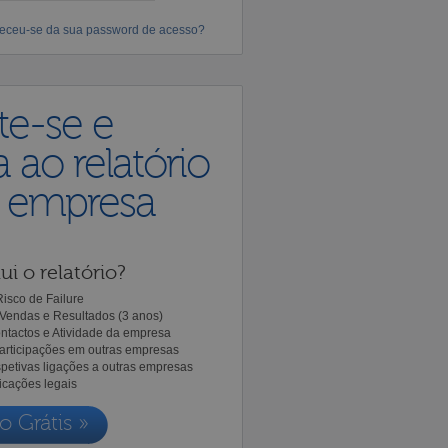
eceu-se da sua password de acesso?
te-se e
 ao relatório
a empresa
ui o relatório?
isco de Failure
Vendas e Resultados (3 anos)
ntactos e Atividade da empresa
Participações em outras empresas
spetivas ligações a outras empresas
icações legais
o Grátis »