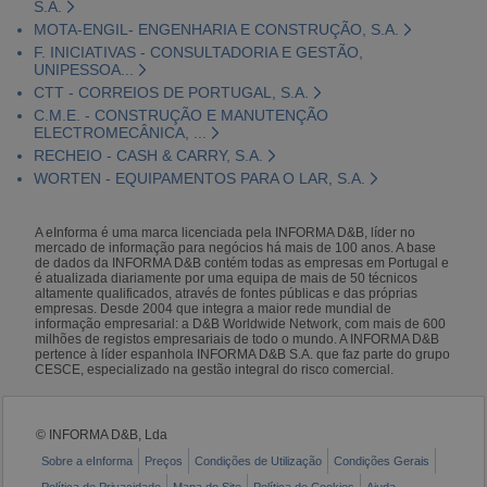
S.A.
MOTA-ENGIL- ENGENHARIA E CONSTRUÇÃO, S.A.
F. INICIATIVAS - CONSULTADORIA E GESTÃO,
UNIPESSOA...
CTT - CORREIOS DE PORTUGAL, S.A.
C.M.E. - CONSTRUÇÃO E MANUTENÇÃO
ELECTROMECÂNICA, ...
RECHEIO - CASH & CARRY, S.A.
WORTEN - EQUIPAMENTOS PARA O LAR, S.A.
A eInforma é uma marca licenciada pela INFORMA D&B, líder no
mercado de informação para negócios há mais de 100 anos. A base
de dados da INFORMA D&B contém todas as empresas em Portugal e
é atualizada diariamente por uma equipa de mais de 50 técnicos
altamente qualificados, através de fontes públicas e das próprias
empresas. Desde 2004 que integra a maior rede mundial de
informação empresarial: a D&B Worldwide Network, com mais de 600
milhões de registos empresariais de todo o mundo. A INFORMA D&B
pertence à líder espanhola INFORMA D&B S.A. que faz parte do grupo
CESCE, especializado na gestão integral do risco comercial.
© INFORMA D&B, Lda
Sobre a eInforma
Preços
Condições de Utilização
Condições Gerais
Política de Privacidade
Mapa do Site
Política de Cookies
Ajuda