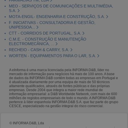
MEO - SERVIÇOS DE COMUNICAÇÕES E MULTIMÉDIA,
S.A.
MOTA-ENGIL- ENGENHARIA E CONSTRUÇÃO, S.A.
F. INICIATIVAS - CONSULTADORIA E GESTÃO,
UNIPESSOA...
CTT - CORREIOS DE PORTUGAL, S.A.
C.M.E. - CONSTRUÇÃO E MANUTENÇÃO
ELECTROMECÂNICA, ...
RECHEIO - CASH & CARRY, S.A.
WORTEN - EQUIPAMENTOS PARA O LAR, S.A.
A eInforma é uma marca licenciada pela INFORMA D&B, líder no
mercado de informação para negócios há mais de 100 anos. A base
de dados da INFORMA D&B contém todas as empresas em Portugal e
é atualizada diariamente por uma equipa de mais de 50 técnicos
altamente qualificados, através de fontes públicas e das próprias
empresas. Desde 2004 que integra a maior rede mundial de
informação empresarial: a D&B Worldwide Network, com mais de 600
milhões de registos empresariais de todo o mundo. A INFORMA D&B
pertence à líder espanhola INFORMA D&B S.A. que faz parte do grupo
CESCE, especializado na gestão integral do risco comercial.
© INFORMA D&B, Lda