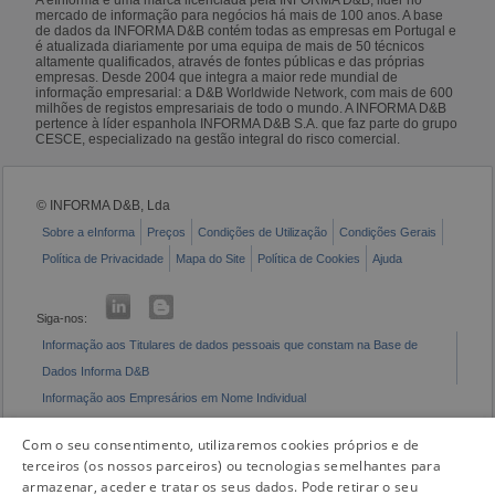
mercado de informação para negócios há mais de 100 anos. A base
de dados da INFORMA D&B contém todas as empresas em Portugal e
é atualizada diariamente por uma equipa de mais de 50 técnicos
altamente qualificados, através de fontes públicas e das próprias
empresas. Desde 2004 que integra a maior rede mundial de
informação empresarial: a D&B Worldwide Network, com mais de 600
milhões de registos empresariais de todo o mundo. A INFORMA D&B
pertence à líder espanhola INFORMA D&B S.A. que faz parte do grupo
CESCE, especializado na gestão integral do risco comercial.
© INFORMA D&B, Lda
Sobre a eInforma
Preços
Condições de Utilização
Condições Gerais
Política de Privacidade
Mapa do Site
Política de Cookies
Ajuda
Siga-nos:
Informação aos Titulares de dados pessoais que constam na Base de
Dados Informa D&B
Informação aos Empresários em Nome Individual
Livro de Reclamações Eletrónico
Com o seu consentimento, utilizaremos cookies próprios e de
terceiros (os nossos parceiros) ou tecnologias semelhantes para
armazenar, aceder e tratar os seus dados. Pode retirar o seu