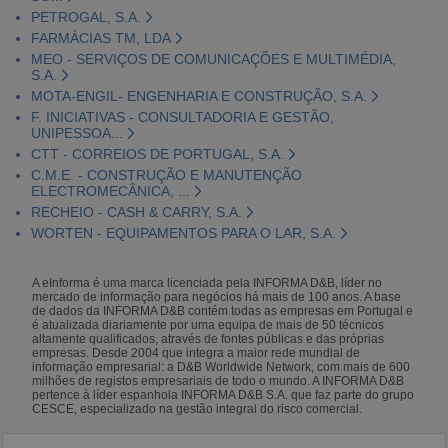
PETROGAL, S.A.
FARMÁCIAS TM, LDA
MEO - SERVIÇOS DE COMUNICAÇÕES E MULTIMÉDIA,
S.A.
MOTA-ENGIL- ENGENHARIA E CONSTRUÇÃO, S.A.
F. INICIATIVAS - CONSULTADORIA E GESTÃO,
UNIPESSOA...
CTT - CORREIOS DE PORTUGAL, S.A.
C.M.E. - CONSTRUÇÃO E MANUTENÇÃO
ELECTROMECÂNICA, ...
RECHEIO - CASH & CARRY, S.A.
WORTEN - EQUIPAMENTOS PARA O LAR, S.A.
A eInforma é uma marca licenciada pela INFORMA D&B, líder no
mercado de informação para negócios há mais de 100 anos. A base
de dados da INFORMA D&B contém todas as empresas em Portugal e
é atualizada diariamente por uma equipa de mais de 50 técnicos
altamente qualificados, através de fontes públicas e das próprias
empresas. Desde 2004 que integra a maior rede mundial de
informação empresarial: a D&B Worldwide Network, com mais de 600
milhões de registos empresariais de todo o mundo. A INFORMA D&B
pertence à líder espanhola INFORMA D&B S.A. que faz parte do grupo
CESCE, especializado na gestão integral do risco comercial.