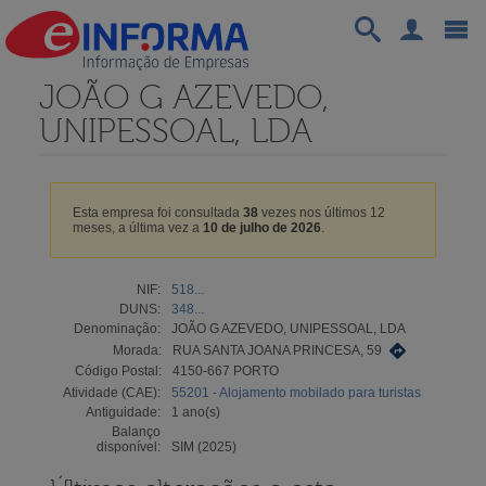
JOÃO G AZEVEDO,
UNIPESSOAL, LDA
Esta empresa foi consultada
38
vezes nos últimos 12
meses, a última vez a
10 de julho de 2026
.
NIF:
518...
DUNS:
348...
Denominação:
JOÃO G AZEVEDO, UNIPESSOAL, LDA
Morada:
RUA SANTA JOANA PRINCESA, 59
Código Postal:
4150-667 PORTO
Atividade (CAE):
55201 - Alojamento mobilado para turistas
Antiguidade:
1 ano(s)
Balanço
disponível:
SIM (2025)