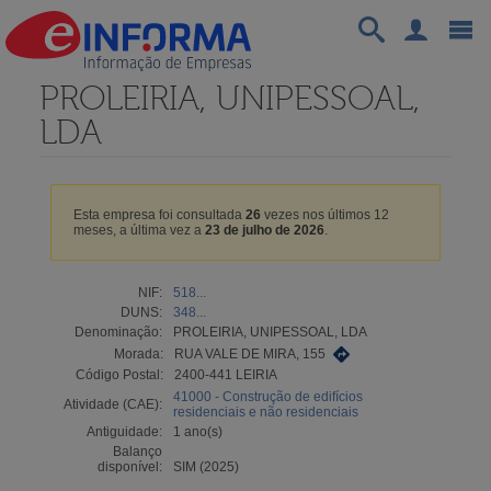
PROLEIRIA, UNIPESSOAL,
LDA
Esta empresa foi consultada
26
vezes nos últimos 12
meses, a última vez a
23 de julho de 2026
.
NIF:
518...
DUNS:
348...
Denominação:
PROLEIRIA, UNIPESSOAL, LDA
Morada:
RUA VALE DE MIRA, 155
Código Postal:
2400-441 LEIRIA
41000 - Construção de edifícios
Atividade (CAE):
residenciais e não residenciais
Antiguidade:
1 ano(s)
Balanço
disponível:
SIM (2025)