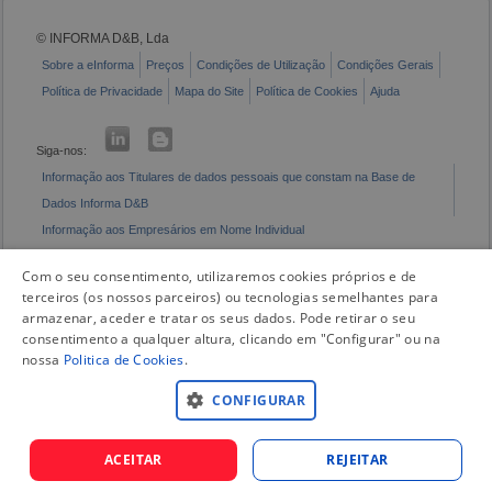
© INFORMA D&B, Lda
Sobre a eInforma
Preços
Condições de Utilização
Condições Gerais
Política de Privacidade
Mapa do Site
Política de Cookies
Ajuda
Siga-nos:
Informação aos Titulares de dados pessoais que constam na Base de
Dados Informa D&B
Informação aos Empresários em Nome Individual
Livro de Reclamações Eletrónico
Com o seu consentimento, utilizaremos cookies próprios e de
terceiros (os nossos parceiros) ou tecnologias semelhantes para
armazenar, aceder e tratar os seus dados. Pode retirar o seu
consentimento a qualquer altura, clicando em "Configurar" ou na
nossa
Politica de Cookies
.
CONFIGURAR
ACEITAR
REJEITAR