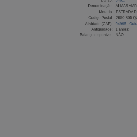
DUNS:
348...
Denominação:
ALMAS AMP
Morada:
ESTRADA DA
Código Postal:
2950-805 Q
Atividade (CAE):
94995 - Outra
Antiguidade:
1 ano(s)
Balanço disponível:
NÃO