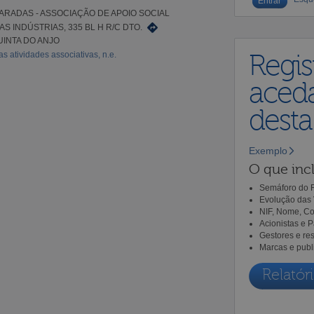
ARADAS - ASSOCIAÇÃO DE APOIO SOCIAL
S INDÚSTRIAS, 335 BL H R/C DTO.
UINTA DO ANJO
s atividades associativas, n.e.
Regis
aceda
dest
Exemplo
O que incl
Semáforo do R
Evolução das 
NIF, Nome, Co
Acionistas e 
Gestores e re
Marcas e publ
Relatóri