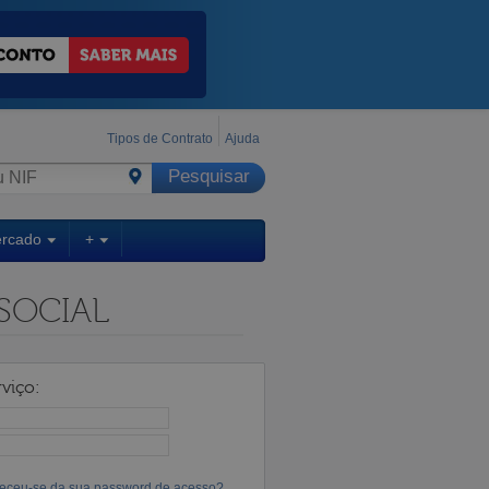
Tipos de Contrato
Ajuda
ercado
+
SOCIAL
viço:
eceu-se da sua password de acesso?