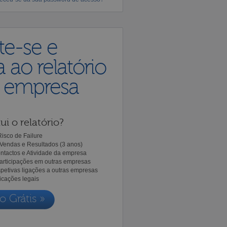
te-se e
 ao relatório
a empresa
ui o relatório?
isco de Failure
Vendas e Resultados (3 anos)
ntactos e Atividade da empresa
Participações em outras empresas
spetivas ligações a outras empresas
icações legais
o Grátis »