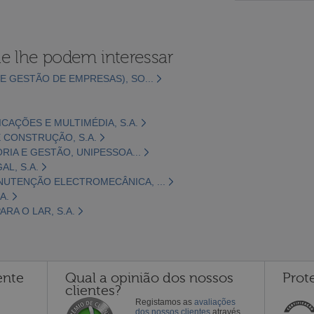
e lhe podem interessar
E GESTÃO DE EMPRESAS), SO...
CAÇÕES E MULTIMÉDIA, S.A.
 CONSTRUÇÃO, S.A.
ORIA E GESTÃO, UNIPESSOA...
L, S.A.
NUTENÇÃO ELECTROMECÂNICA, ...
A.
RA O LAR, S.A.
ente
Qual a opinião dos nossos
Prot
clientes?
Registamos as
avaliações
dos nossos clientes
através