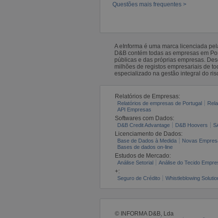
Questões mais frequentes >
A eInforma é uma marca licenciada pe
D&B contém todas as empresas em Portu
públicas e das próprias empresas. De
milhões de registos empresariais de 
especializado na gestão integral do ris
Relatórios de Empresas:
Relatórios de empresas de Portugal
Rela
API Empresas
Softwares com Dados:
D&B Credit Advantage
D&B Hoovers
S
Licenciamento de Dados:
Base de Dados à Medida
Novas Empres
Bases de dados on-line
Estudos de Mercado:
Análise Setorial
Análise do Tecido Empres
+:
Seguro de Crédito
Whistleblowing Solutio
© INFORMA D&B, Lda