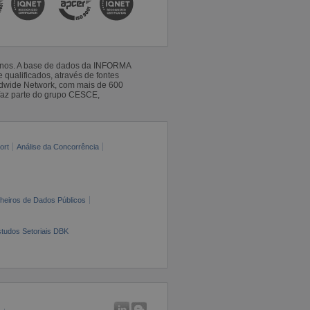
 anos. A base de dados da INFORMA
qualificados, através de fontes
ldwide Network, com mais de 600
faz parte do grupo CESCE,
ort
Análise da Concorrência
cheiros de Dados Públicos
tudos Setoriais DBK