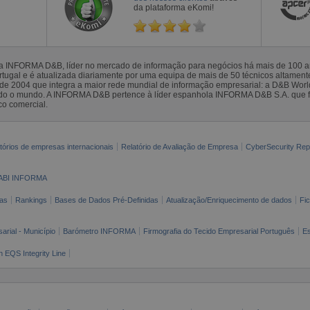
da plataforma eKomi!
la INFORMA D&B, líder no mercado de informação para negócios há mais de 100
gal e é atualizada diariamente por uma equipa de mais de 50 técnicos altamente 
sde 2004 que integra a maior rede mundial de informação empresarial: a D&B Wor
todo o mundo. A INFORMA D&B pertence à líder espanhola INFORMA D&B S.A. que 
co comercial.
tórios de empresas internacionais
Relatório de Avaliação de Empresa
CyberSecurity Rep
ABI INFORMA
as
Rankings
Bases de Dados Pré-Definidas
Atualização/Enriquecimento de dados
Fi
arial - Município
Barómetro INFORMA
Firmografia do Tecido Empresarial Português
Es
n EQS Integrity Line