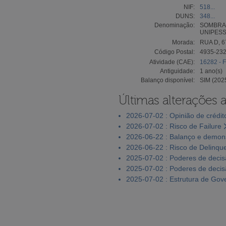
NIF:
518...
DUNS:
348...
Denominação:
SOMBRA 
UNIPESS
Morada:
RUA D, 6
Código Postal:
4935-232
Atividade (CAE):
16282 - F
Antiguidade:
1 ano(s)
Balanço disponível:
SIM (202
Últimas alterações 
2026-07-02 : Opinião de crédit
2026-07-02 : Risco de Failure
2026-06-22 : Balanço e demons
2026-06-22 : Risco de Delinqu
2025-07-02 : Poderes de deci
2025-07-02 : Poderes de deci
2025-07-02 : Estrutura de Go