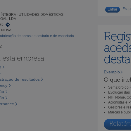
Esqu
ÍNTEGRA - UTILIDADES DOMÉSTICAS,
OAL, LDA
75
 NEIVA
Regis
abricação de obras de cestaria e de espartaria
aceda
5)
dest
a esta empresa
o
Exemplo
O que incl
tração de resultados
ency
Semáforo do R
são
Evolução das 
são
NIF, Nome, Co
Acionistas e 
vernance
Gestores e re
Marcas e publ
Relatóri