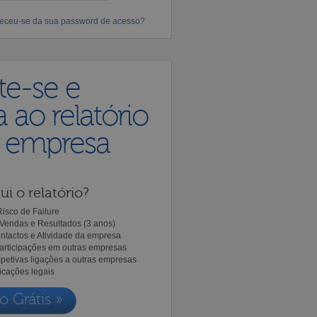
eceu-se da sua password de acesso?
te-se e
 ao relatório
a empresa
ui o relatório?
isco de Failure
Vendas e Resultados (3 anos)
ntactos e Atividade da empresa
Participações em outras empresas
spetivas ligações a outras empresas
icações legais
o Grátis »