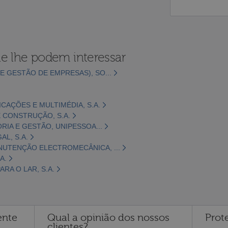
e lhe podem interessar
E GESTÃO DE EMPRESAS), SO...
CAÇÕES E MULTIMÉDIA, S.A.
 CONSTRUÇÃO, S.A.
ORIA E GESTÃO, UNIPESSOA...
L, S.A.
NUTENÇÃO ELECTROMECÂNICA, ...
A.
RA O LAR, S.A.
ente
Qual a opinião dos nossos
Prot
clientes?