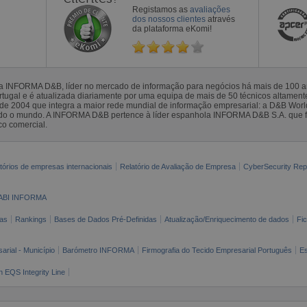
Registamos as
avaliações
dos nossos clientes
através
da plataforma eKomi!
la INFORMA D&B, líder no mercado de informação para negócios há mais de 100
gal e é atualizada diariamente por uma equipa de mais de 50 técnicos altamente 
sde 2004 que integra a maior rede mundial de informação empresarial: a D&B Wor
todo o mundo. A INFORMA D&B pertence à líder espanhola INFORMA D&B S.A. que 
co comercial.
tórios de empresas internacionais
Relatório de Avaliação de Empresa
CyberSecurity Rep
ABI INFORMA
as
Rankings
Bases de Dados Pré-Definidas
Atualização/Enriquecimento de dados
Fi
arial - Município
Barómetro INFORMA
Firmografia do Tecido Empresarial Português
Es
n EQS Integrity Line