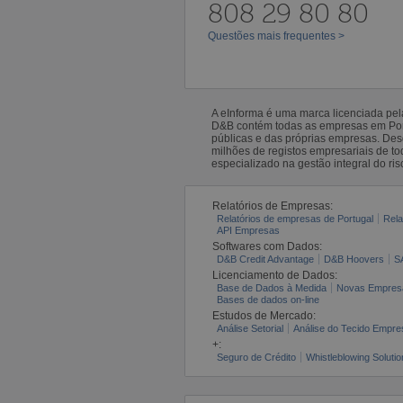
808 29 80 80
Questões mais frequentes >
A eInforma é uma marca licenciada pe
D&B contém todas as empresas em Portu
públicas e das próprias empresas. De
milhões de registos empresariais de 
especializado na gestão integral do ris
Relatórios de Empresas:
Relatórios de empresas de Portugal
Rela
API Empresas
Softwares com Dados:
D&B Credit Advantage
D&B Hoovers
S
Licenciamento de Dados:
Base de Dados à Medida
Novas Empres
Bases de dados on-line
Estudos de Mercado:
Análise Setorial
Análise do Tecido Empres
+:
Seguro de Crédito
Whistleblowing Solutio