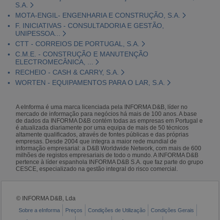
S.A.
MOTA-ENGIL- ENGENHARIA E CONSTRUÇÃO, S.A.
F. INICIATIVAS - CONSULTADORIA E GESTÃO,
UNIPESSOA...
CTT - CORREIOS DE PORTUGAL, S.A.
C.M.E. - CONSTRUÇÃO E MANUTENÇÃO
ELECTROMECÂNICA, ...
RECHEIO - CASH & CARRY, S.A.
WORTEN - EQUIPAMENTOS PARA O LAR, S.A.
A eInforma é uma marca licenciada pela INFORMA D&B, líder no
mercado de informação para negócios há mais de 100 anos. A base
de dados da INFORMA D&B contém todas as empresas em Portugal e
é atualizada diariamente por uma equipa de mais de 50 técnicos
altamente qualificados, através de fontes públicas e das próprias
empresas. Desde 2004 que integra a maior rede mundial de
informação empresarial: a D&B Worldwide Network, com mais de 600
milhões de registos empresariais de todo o mundo. A INFORMA D&B
pertence à líder espanhola INFORMA D&B S.A. que faz parte do grupo
CESCE, especializado na gestão integral do risco comercial.
© INFORMA D&B, Lda
Sobre a eInforma
Preços
Condições de Utilização
Condições Gerais