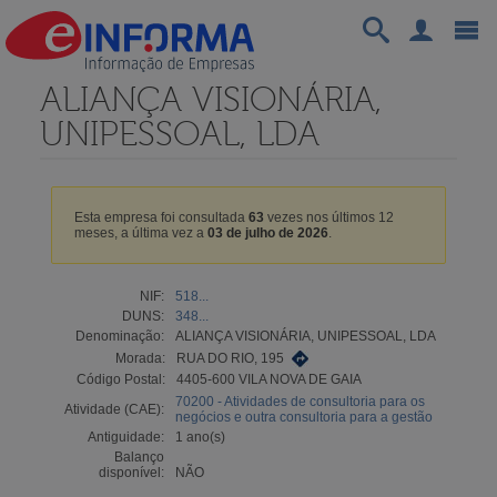
ALIANÇA VISIONÁRIA,
UNIPESSOAL, LDA
Esta empresa foi consultada
63
vezes nos últimos 12
meses, a última vez a
03 de julho de 2026
.
NIF:
518...
DUNS:
348...
Denominação:
ALIANÇA VISIONÁRIA, UNIPESSOAL, LDA
Morada:
RUA DO RIO, 195
Código Postal:
4405-600 VILA NOVA DE GAIA
70200 - Atividades de consultoria para os
Atividade (CAE):
negócios e outra consultoria para a gestão
Antiguidade:
1 ano(s)
Balanço
disponível:
NÃO