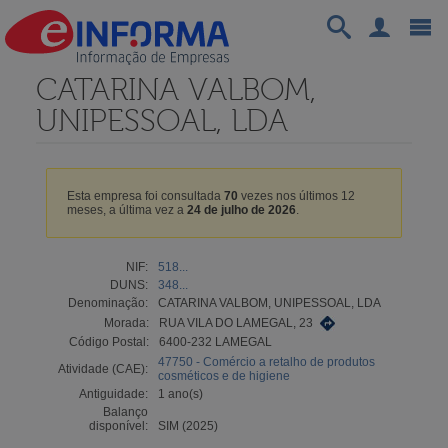
CATARINA VALBOM,
UNIPESSOAL, LDA
Esta empresa foi consultada
70
vezes nos últimos 12
meses, a última vez a
24 de julho de 2026
.
NIF:
518...
DUNS:
348...
Denominação:
CATARINA VALBOM, UNIPESSOAL, LDA
Morada:
RUA VILA DO LAMEGAL, 23
Código Postal:
6400-232 LAMEGAL
47750 - Comércio a retalho de produtos
Atividade (CAE):
cosméticos e de higiene
Antiguidade:
1 ano(s)
Balanço
disponível:
SIM (2025)