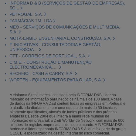
INFORMA D & B (SERVIÇOS DE GESTÃO DE EMPRESAS),
SO...
PETROGAL, S.A.
FARMÁCIAS TM, LDA
MEO - SERVIÇOS DE COMUNICAÇÕES E MULTIMÉDIA,
S.A.
MOTA-ENGIL- ENGENHARIA E CONSTRUÇÃO, S.A.
F. INICIATIVAS - CONSULTADORIA E GESTÃO,
UNIPESSOA...
CTT - CORREIOS DE PORTUGAL, S.A.
C.M.E. - CONSTRUÇÃO E MANUTENÇÃO
ELECTROMECÂNICA, ...
RECHEIO - CASH & CARRY, S.A.
WORTEN - EQUIPAMENTOS PARA O LAR, S.A.
A eInforma é uma marca licenciada pela INFORMA D&B, líder no
mercado de informação para negócios há mais de 100 anos. A base
de dados da INFORMA D&B contém todas as empresas em Portugal e
é atualizada diariamente por uma equipa de mais de 50 técnicos
altamente qualificados, através de fontes públicas e das próprias
empresas. Desde 2004 que integra a maior rede mundial de
informação empresarial: a D&B Worldwide Network, com mais de 600
milhões de registos empresariais de todo o mundo. A INFORMA D&B
pertence à líder espanhola INFORMA D&B S.A. que faz parte do grupo
CESCE, especializado na gestão integral do risco comercial.