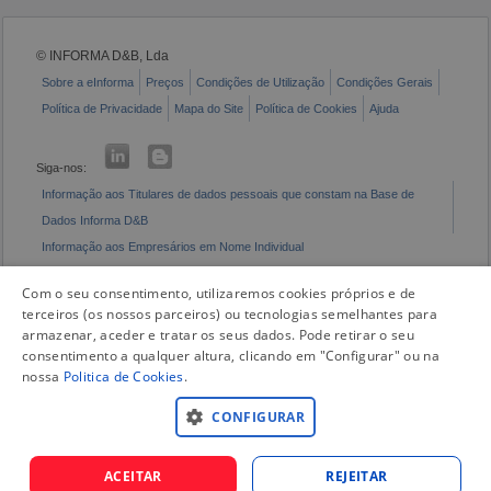
© INFORMA D&B, Lda
Sobre a eInforma
Preços
Condições de Utilização
Condições Gerais
Política de Privacidade
Mapa do Site
Política de Cookies
Ajuda
Siga-nos:
Informação aos Titulares de dados pessoais que constam na Base de
Dados Informa D&B
Informação aos Empresários em Nome Individual
Livro de Reclamações Eletrónico
Com o seu consentimento, utilizaremos cookies próprios e de
terceiros (os nossos parceiros) ou tecnologias semelhantes para
armazenar, aceder e tratar os seus dados. Pode retirar o seu
consentimento a qualquer altura, clicando em "Configurar" ou na
nossa
Politica de Cookies
.
CONFIGURAR
ACEITAR
REJEITAR