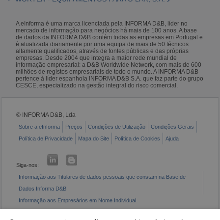
A eInforma é uma marca licenciada pela INFORMA D&B, líder no
mercado de informação para negócios há mais de 100 anos. A base
de dados da INFORMA D&B contém todas as empresas em Portugal e
é atualizada diariamente por uma equipa de mais de 50 técnicos
altamente qualificados, através de fontes públicas e das próprias
empresas. Desde 2004 que integra a maior rede mundial de
informação empresarial: a D&B Worldwide Network, com mais de 600
milhões de registos empresariais de todo o mundo. A INFORMA D&B
pertence à líder espanhola INFORMA D&B S.A. que faz parte do grupo
CESCE, especializado na gestão integral do risco comercial.
© INFORMA D&B, Lda
Sobre a eInforma
Preços
Condições de Utilização
Condições Gerais
Política de Privacidade
Mapa do Site
Política de Cookies
Ajuda
Siga-nos:
Informação aos Titulares de dados pessoais que constam na Base de
Dados Informa D&B
Informação aos Empresários em Nome Individual
Livro de Reclamações Eletrónico