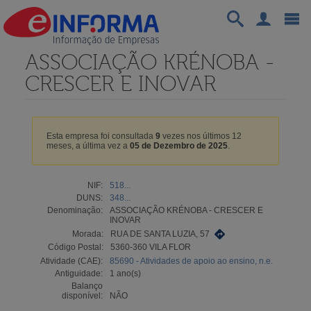
ASSOCIAÇÃO KRÉNOBA -
CRESCER E INOVAR
Esta empresa foi consultada
9
vezes nos últimos 12
meses, a última vez a
05 de Dezembro de 2025
.
NIF:
518...
DUNS:
348...
Denominação:
ASSOCIAÇÃO KRÉNOBA - CRESCER E
INOVAR
Morada:
RUA DE SANTA LUZIA, 57
Código Postal:
5360-360 VILA FLOR
Atividade (CAE):
85690 - Atividades de apoio ao ensino, n.e.
Antiguidade:
1 ano(s)
Balanço
disponível:
NÃO