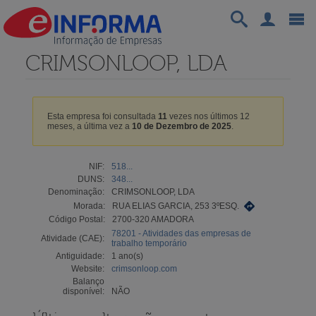
CRIMSONLOOP, LDA
Esta empresa foi consultada
11
vezes nos últimos 12
meses, a última vez a
10 de Dezembro de 2025
.
NIF:
518...
DUNS:
348...
Denominação:
CRIMSONLOOP, LDA
Morada:
RUA ELIAS GARCIA, 253 3ºESQ.
Código Postal:
2700-320 AMADORA
78201 - Atividades das empresas de
Atividade (CAE):
trabalho temporário
Antiguidade:
1 ano(s)
Website:
crimsonloop.com
Balanço
disponível:
NÃO