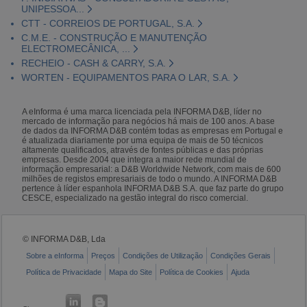
UNIPESSOA...
CTT - CORREIOS DE PORTUGAL, S.A.
C.M.E. - CONSTRUÇÃO E MANUTENÇÃO
ELECTROMECÂNICA, ...
RECHEIO - CASH & CARRY, S.A.
WORTEN - EQUIPAMENTOS PARA O LAR, S.A.
A eInforma é uma marca licenciada pela INFORMA D&B, líder no
mercado de informação para negócios há mais de 100 anos. A base
de dados da INFORMA D&B contém todas as empresas em Portugal e
é atualizada diariamente por uma equipa de mais de 50 técnicos
altamente qualificados, através de fontes públicas e das próprias
empresas. Desde 2004 que integra a maior rede mundial de
informação empresarial: a D&B Worldwide Network, com mais de 600
milhões de registos empresariais de todo o mundo. A INFORMA D&B
pertence à líder espanhola INFORMA D&B S.A. que faz parte do grupo
CESCE, especializado na gestão integral do risco comercial.
© INFORMA D&B, Lda
Sobre a eInforma
Preços
Condições de Utilização
Condições Gerais
Política de Privacidade
Mapa do Site
Política de Cookies
Ajuda