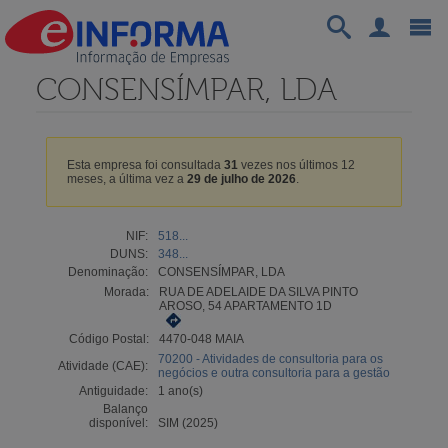
CONSENSÍMPAR, LDA
Esta empresa foi consultada
31
vezes nos últimos 12
meses, a última vez a
29 de julho de 2026
.
NIF:
518...
DUNS:
348...
Denominação:
CONSENSÍMPAR, LDA
Morada:
RUA DE ADELAIDE DA SILVA PINTO
AROSO, 54 APARTAMENTO 1D
Código Postal:
4470-048 MAIA
70200 - Atividades de consultoria para os
Atividade (CAE):
negócios e outra consultoria para a gestão
Antiguidade:
1 ano(s)
Balanço
disponível:
SIM (2025)