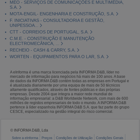
MEO - SERVIÇOS DE COMUNICAÇÕES E MULTIMÉDIA,
S.A.
MOTA-ENGIL- ENGENHARIA E CONSTRUÇÃO, S.A.
F. INICIATIVAS - CONSULTADORIA E GESTÃO,
UNIPESSOA...
CTT - CORREIOS DE PORTUGAL, S.A.
C.M.E. - CONSTRUÇÃO E MANUTENÇÃO
ELECTROMECÂNICA, ...
RECHEIO - CASH & CARRY, S.A.
WORTEN - EQUIPAMENTOS PARA O LAR, S.A.
A eInforma é uma marca licenciada pela INFORMA D&B, líder no
mercado de informação para negócios há mais de 100 anos. A base
de dados da INFORMA D&B contém todas as empresas em Portugal e
é atualizada diariamente por uma equipa de mais de 50 técnicos
altamente qualificados, através de fontes públicas e das próprias
empresas. Desde 2004 que integra a maior rede mundial de
informação empresarial: a D&B Worldwide Network, com mais de 600
milhões de registos empresariais de todo o mundo. A INFORMA D&B
pertence à líder espanhola INFORMA D&B S.A. que faz parte do grupo
CESCE, especializado na gestão integral do risco comercial.
© INFORMA D&B, Lda
Sobre a eInforma
Preços
Condições de Utilização
Condições Gerais