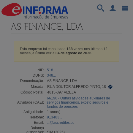
AS FINANCE, LDA
Esta empresa foi consultada
138
vezes nos últimos 12
meses, a última vez a
04 de agosto de 2026
.
NIF:
518...
DUNS:
348...
Denominação:
AS FINANCE, LDA
Morada:
RUA DOUTOR ALFREDO PINTO, 18
Código Postal:
4815-397 VIZELA
66190 - Outras atividades auxiliares de
Atividade (CAE):
serviços financeiros, exceto seguros e
fundos de pensões
Antiguidade:
1 ano(s)
Telefone:
913483...
Email:
...@ascreditos.pt
Balanço
disponível:
SIM (2025)