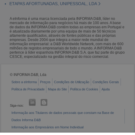
ETAPAS AFORTUNADAS, UNIPESSOAL, LDA
A eInforma é uma marca licenciada pela INFORMA D&B, líder no
mercado de informação para negócios há mais de 100 anos. A base
de dados da INFORMA D&B contém todas as empresas em Portugal e
é atualizada diariamente por uma equipa de mais de 50 técnicos
altamente qualificados, através de fontes públicas e das próprias
empresas. Desde 2004 que integra a maior rede mundial de
informação empresarial: a D&B Worldwide Network, com mais de 600
milhões de registos empresariais de todo o mundo. A INFORMA D&B
pertence à líder espanhola INFORMA D&B S.A. que faz parte do grupo
CESCE, especializado na gestão integral do risco comercial.
© INFORMA D&B, Lda
Sobre a eInforma
Preços
Condições de Utilização
Condições Gerais
Política de Privacidade
Mapa do Site
Política de Cookies
Ajuda
Siga-nos:
Informação aos Titulares de dados pessoais que constam na Base de
Dados Informa D&B
Informação aos Empresários em Nome Individual
Livro de Reclamações Eletrónico