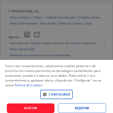
© INFORMA D&B, Lda
Sobre a eInforma
Preços
Condições de Utilização
Condições Gerais
Política de Privacidade
Mapa do Site
Política de Cookies
Ajuda
Siga-nos:
Informação aos Titulares de dados pessoais que constam na Base de
Dados Informa D&B
Informação aos Empresários em Nome Individual
Livro de Reclamações Eletrónico
Com o seu consentimento, utilizaremos cookies próprios e de
terceiros (os nossos parceiros) ou tecnologias semelhantes para
armazenar, aceder e tratar os seus dados. Pode retirar o seu
consentimento a qualquer altura, clicando em "Configurar" ou na
nossa
Politica de Cookies
.
CONFIGURAR
ACEITAR
REJEITAR