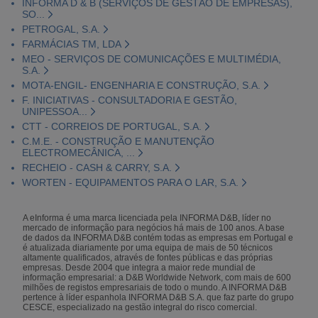
INFORMA D & B (SERVIÇOS DE GESTÃO DE EMPRESAS),
SO...
PETROGAL, S.A.
FARMÁCIAS TM, LDA
MEO - SERVIÇOS DE COMUNICAÇÕES E MULTIMÉDIA,
S.A.
MOTA-ENGIL- ENGENHARIA E CONSTRUÇÃO, S.A.
F. INICIATIVAS - CONSULTADORIA E GESTÃO,
UNIPESSOA...
CTT - CORREIOS DE PORTUGAL, S.A.
C.M.E. - CONSTRUÇÃO E MANUTENÇÃO
ELECTROMECÂNICA, ...
RECHEIO - CASH & CARRY, S.A.
WORTEN - EQUIPAMENTOS PARA O LAR, S.A.
A eInforma é uma marca licenciada pela INFORMA D&B, líder no
mercado de informação para negócios há mais de 100 anos. A base
de dados da INFORMA D&B contém todas as empresas em Portugal e
é atualizada diariamente por uma equipa de mais de 50 técnicos
altamente qualificados, através de fontes públicas e das próprias
empresas. Desde 2004 que integra a maior rede mundial de
informação empresarial: a D&B Worldwide Network, com mais de 600
milhões de registos empresariais de todo o mundo. A INFORMA D&B
pertence à líder espanhola INFORMA D&B S.A. que faz parte do grupo
CESCE, especializado na gestão integral do risco comercial.