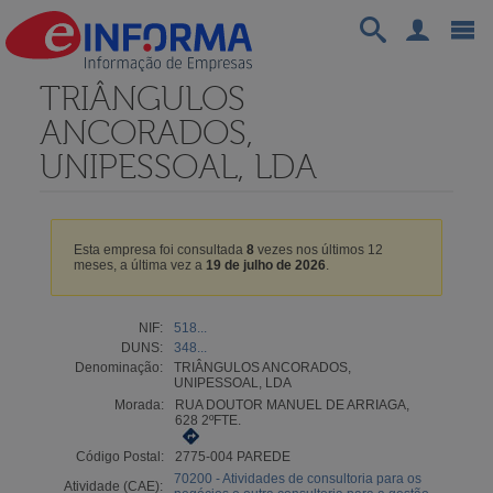
TRIÂNGULOS
ANCORADOS,
UNIPESSOAL, LDA
Esta empresa foi consultada
8
vezes nos últimos 12
meses, a última vez a
19 de julho de 2026
.
NIF:
518...
DUNS:
348...
Denominação:
TRIÂNGULOS ANCORADOS,
UNIPESSOAL, LDA
Morada:
RUA DOUTOR MANUEL DE ARRIAGA,
628 2ºFTE.
Código Postal:
2775-004 PAREDE
70200 - Atividades de consultoria para os
Atividade (CAE):