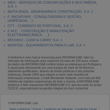
MEO - SERVIÇOS DE COMUNICAÇÕES E MULTIMÉDIA,
S.A.
MOTA-ENGIL- ENGENHARIA E CONSTRUÇÃO, S.A.
F. INICIATIVAS - CONSULTADORIA E GESTÃO,
UNIPESSOA...
CTT - CORREIOS DE PORTUGAL, S.A.
C.M.E. - CONSTRUÇÃO E MANUTENÇÃO
ELECTROMECÂNICA, ...
RECHEIO - CASH & CARRY, S.A.
WORTEN - EQUIPAMENTOS PARA O LAR, S.A.
A eInforma é uma marca licenciada pela INFORMA D&B, líder no
mercado de informação para negócios há mais de 100 anos. A base
de dados da INFORMA D&B contém todas as empresas em Portugal e
é atualizada diariamente por uma equipa de mais de 50 técnicos
altamente qualificados, através de fontes públicas e das próprias
empresas. Desde 2004 que integra a maior rede mundial de
informação empresarial: a D&B Worldwide Network, com mais de 600
milhões de registos empresariais de todo o mundo. A INFORMA D&B
pertence à líder espanhola INFORMA D&B S.A. que faz parte do grupo
CESCE, especializado na gestão integral do risco comercial.
© INFORMA D&B, Lda
Sobre a eInforma
Preços
Condições de Utilização
Condições Gerais