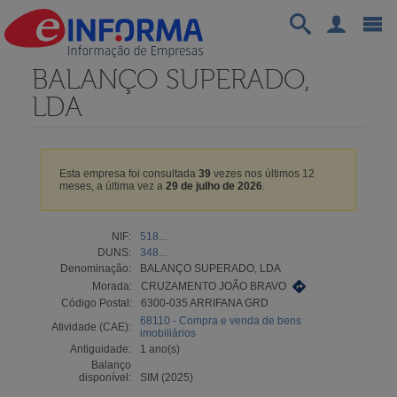
BALANÇO SUPERADO,
LDA
Esta empresa foi consultada
39
vezes nos últimos 12
meses, a última vez a
29 de julho de 2026
.
NIF:
518...
DUNS:
348...
Denominação:
BALANÇO SUPERADO, LDA
Morada:
CRUZAMENTO JOÃO BRAVO
Código Postal:
6300-035 ARRIFANA GRD
68110 - Compra e venda de bens
Atividade (CAE):
imobiliários
Antiguidade:
1 ano(s)
Balanço
disponível:
SIM (2025)