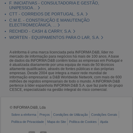
F. INICIATIVAS - CONSULTADORIA E GESTÃO,
UNIPESSOA...
CTT - CORREIOS DE PORTUGAL, S.A.
C.M.E. - CONSTRUÇÃO E MANUTENÇÃO
ELECTROMECÂNICA, ...
RECHEIO - CASH & CARRY, S.A.
WORTEN - EQUIPAMENTOS PARA O LAR, S.A.
A eInforma é uma marca licenciada pela INFORMA D&B, líder no
mercado de informação para negócios há mais de 100 anos. A base
de dados da INFORMA D&B contém todas as empresas em Portugal e
é atualizada diariamente por uma equipa de mais de 50 técnicos
altamente qualificados, através de fontes públicas e das próprias
empresas. Desde 2004 que integra a maior rede mundial de
informação empresarial: a D&B Worldwide Network, com mais de 600
milhões de registos empresariais de todo o mundo. A INFORMA D&B
pertence à líder espanhola INFORMA D&B S.A. que faz parte do grupo
CESCE, especializado na gestão integral do risco comercial.
© INFORMA D&B, Lda
Sobre a eInforma
Preços
Condições de Utilização
Condições Gerais
Política de Privacidade
Mapa do Site
Política de Cookies
Ajuda