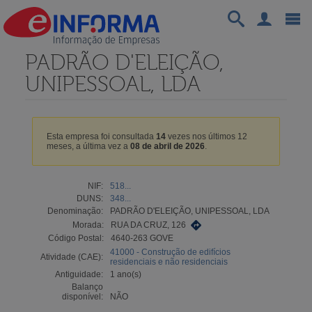
PADRÃO D'ELEIÇÃO,
UNIPESSOAL, LDA
Esta empresa foi consultada
14
vezes nos últimos 12
meses, a última vez a
08 de abril de 2026
.
NIF:
518...
DUNS:
348...
Denominação:
PADRÃO D'ELEIÇÃO, UNIPESSOAL, LDA
Morada:
RUA DA CRUZ, 126
Código Postal:
4640-263 GOVE
41000 - Construção de edifícios
Atividade (CAE):
residenciais e não residenciais
Antiguidade:
1 ano(s)
Balanço
disponível:
NÃO