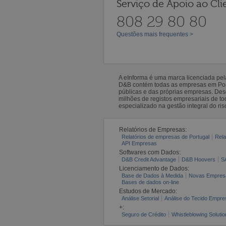
Serviço de Apoio ao Cli
808 29 80 80
Questões mais frequentes >
A eInforma é uma marca licenciada pe
D&B contém todas as empresas em Portu
públicas e das próprias empresas. De
milhões de registos empresariais de 
especializado na gestão integral do ris
Relatórios de Empresas:
Relatórios de empresas de Portugal
Rela
API Empresas
Softwares com Dados:
D&B Credit Advantage
D&B Hoovers
S
Licenciamento de Dados:
Base de Dados à Medida
Novas Empres
Bases de dados on-line
Estudos de Mercado:
Análise Setorial
Análise do Tecido Empres
+:
Seguro de Crédito
Whistleblowing Solutio