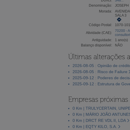
DUNS:
348...
Denominação:
JOSEPH 
Morada:
AVENIDA
SALA 3
Código Postal:
1070-10
70200 - A
Atividade (CAE):
consultor
Antiguidade:
1 ano(s)
Balanço disponível:
NÃO
Últimas alterações 
2026-08-05 : Opinião de crédit
2026-08-05 : Risco de Failure
2025-09-12 : Poderes de deci
2025-09-12 : Estrutura de Go
Empresas próximas
0 Km | TRULYCERTAIN, UNIP
0 Km | MÁRIO JOÃO ANTUNE
0 Km | DRCT RE VDL II, LDA
0 Km | EQTY KILO, S.A.