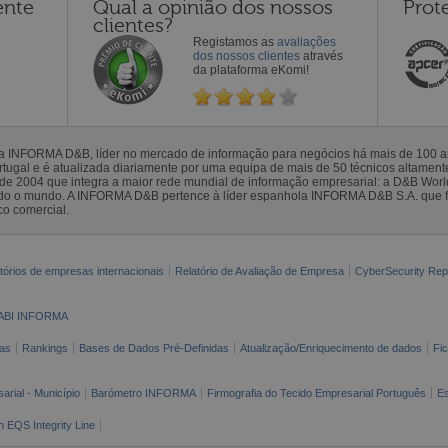
ente
Qual a opinião dos nossos
Prot
clientes?
Registamos as
avaliações
dos nossos clientes
através
da plataforma eKomi!
la INFORMA D&B, líder no mercado de informação para negócios há mais de 100
gal e é atualizada diariamente por uma equipa de mais de 50 técnicos altamente 
sde 2004 que integra a maior rede mundial de informação empresarial: a D&B Wor
todo o mundo. A INFORMA D&B pertence à líder espanhola INFORMA D&B S.A. que 
co comercial.
tórios de empresas internacionais
Relatório de Avaliação de Empresa
CyberSecurity Rep
ABI INFORMA
as
Rankings
Bases de Dados Pré-Definidas
Atualização/Enriquecimento de dados
Fi
arial - Município
Barómetro INFORMA
Firmografia do Tecido Empresarial Português
Es
n EQS Integrity Line