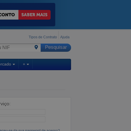
Tipos de Contrato
Ajuda
ercado
+
viço:
eceu-se da sua password de acesso?