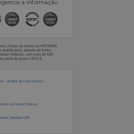
egemos a informação
 anos. A base de dados da INFORMA
qualificados, através de fontes
ldwide Network, com mais de 600
faz parte do grupo CESCE,
ort
Análise da Concorrência
cheiros de Dados Públicos
tudos Setoriais DBK