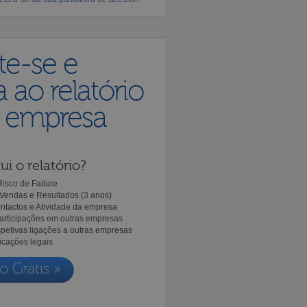
te-se e
 ao relatório
a empresa
ui o relatório?
isco de Failure
Vendas e Resultados (3 anos)
ntactos e Atividade da empresa
Participações em outras empresas
spetivas ligações a outras empresas
icações legais
o Grátis »