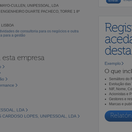
MAYO-CULLEN, UNIPESSOAL, LDA
 ENGENHEIRO DUARTE PACHECO, TORRE 1 8º
Regis
1 LISBOA
tividades de consultoria para os negócios e outra
aceda
ia para a gestão
dest
a esta empresa
Exemplo
o
O que incl
são
Semáforo do R
Evolução das 
vernance
NIF, Nome, Co
Acionistas e 
Gestores e re
Marcas e publ
ESSOAL, LDA
Relatóri
S CARDOSO LOPES, UNIPESSOAL, LDA