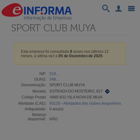
SPORT CLUB MUYA
Esta empresa foi consultada
8
vezes nos últimos 12
meses, a última vez a
05 de Dezembro de 2025
.
NIF:
519...
DUNS:
348...
Denominação:
SPORT CLUB MUYA
Morada:
ESTRADA DO MOSTEIRO, 827
Código Postal:
4980-832 VILA NOVA DE MUIA
Atividade (CAE):
93120 - Atividades dos clubes desportivos
Antiguidade:
0 ano(s)
Balanço
disponível:
NÃO