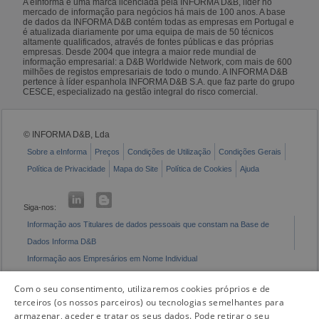
A eInforma é uma marca licenciada pela INFORMA D&B, líder no
mercado de informação para negócios há mais de 100 anos. A base
de dados da INFORMA D&B contém todas as empresas em Portugal e
é atualizada diariamente por uma equipa de mais de 50 técnicos
altamente qualificados, através de fontes públicas e das próprias
empresas. Desde 2004 que integra a maior rede mundial de
informação empresarial: a D&B Worldwide Network, com mais de 600
milhões de registos empresariais de todo o mundo. A INFORMA D&B
pertence à líder espanhola INFORMA D&B S.A. que faz parte do grupo
CESCE, especializado na gestão integral do risco comercial.
© INFORMA D&B, Lda
Sobre a eInforma
Preços
Condições de Utilização
Condições Gerais
Política de Privacidade
Mapa do Site
Política de Cookies
Ajuda
Siga-nos:
Informação aos Titulares de dados pessoais que constam na Base de
Dados Informa D&B
Informação aos Empresários em Nome Individual
Livro de Reclamações Eletrónico
Com o seu consentimento, utilizaremos cookies próprios e de
terceiros (os nossos parceiros) ou tecnologias semelhantes para
armazenar, aceder e tratar os seus dados. Pode retirar o seu