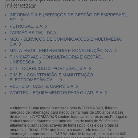
interessar
INFORMA D & B (SERVIÇOS DE GESTÃO DE EMPRESAS),
SO...
PETROGAL, S.A.
FARMÁCIAS TM, LDA
MEO - SERVIÇOS DE COMUNICAÇÕES E MULTIMÉDIA,
S.A.
MOTA-ENGIL- ENGENHARIA E CONSTRUÇÃO, S.A.
F. INICIATIVAS - CONSULTADORIA E GESTÃO,
UNIPESSOA...
CTT - CORREIOS DE PORTUGAL, S.A.
C.M.E. - CONSTRUÇÃO E MANUTENÇÃO
ELECTROMECÂNICA, ...
RECHEIO - CASH & CARRY, S.A.
WORTEN - EQUIPAMENTOS PARA O LAR, S.A.
A eInforma é uma marca licenciada pela INFORMA D&B, líder no
mercado de informação para negócios há mais de 100 anos. A base
de dados da INFORMA D&B contém todas as empresas em Portugal e
é atualizada diariamente por uma equipa de mais de 50 técnicos
altamente qualificados, através de fontes públicas e das próprias
empresas. Desde 2004 que integra a maior rede mundial de
informação empresarial: a D&B Worldwide Network, com mais de 600