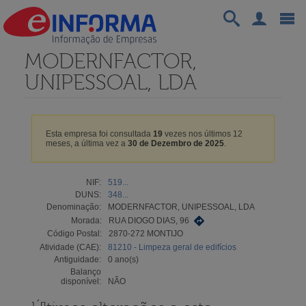
MODERNFACTOR,
UNIPESSOAL, LDA
Esta empresa foi consultada
19
vezes nos últimos 12
meses, a última vez a
30 de Dezembro de 2025
.
NIF:
519...
DUNS:
348...
Denominação:
MODERNFACTOR, UNIPESSOAL, LDA
Morada:
RUA DIOGO DIAS, 96
Código Postal:
2870-272 MONTIJO
Atividade (CAE):
81210 - Limpeza geral de edifícios
Antiguidade:
0 ano(s)
Balanço
disponível:
NÃO