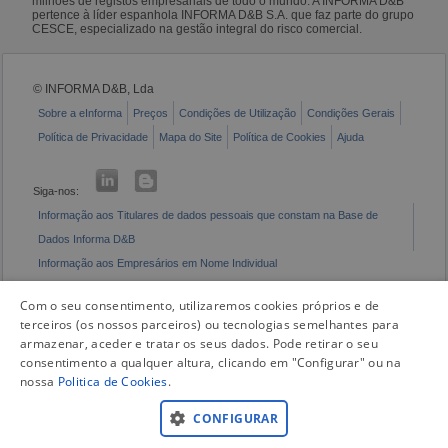
milhões de registos empresariais de todo o mundo. A INFORMA D&B
pertence à líder espanhola INFORMA D&B S.A. que faz parte do grupo
CESCE, especializado na gestão integral do risco comercial.
© INFORMA D&B, Lda
Sobre a eInforma
Preços
Condições de Utilização
Condições Gerais
Política de Privacidade
Mapa do Site
Política de Cookies
Ajuda
Siga-nos:
Informação aos Titulares de dados pessoais que constam na Base de
Dados Informa D&B
Informação aos Empresários em Nome Individual
Livro de Reclamações Eletrónico
Com o seu consentimento, utilizaremos cookies próprios e de
terceiros (os nossos parceiros) ou tecnologias semelhantes para
armazenar, aceder e tratar os seus dados. Pode retirar o seu
consentimento a qualquer altura, clicando em "Configurar" ou na
nossa
Politica de Cookies
.
CONFIGURAR