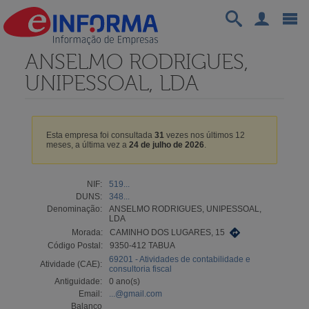
ANSELMO RODRIGUES,
UNIPESSOAL, LDA
Esta empresa foi consultada
31
vezes nos últimos 12
meses, a última vez a
24 de julho de 2026
.
NIF:
519...
DUNS:
348...
Denominação:
ANSELMO RODRIGUES, UNIPESSOAL,
LDA
Morada:
CAMINHO DOS LUGARES, 15
Código Postal:
9350-412 TABUA
69201 - Atividades de contabilidade e
Atividade (CAE):
consultoria fiscal
Antiguidade:
0 ano(s)
Email:
...@gmail.com
Balanço