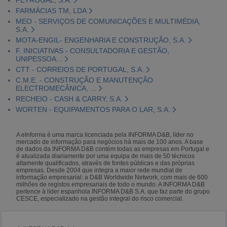
FARMÁCIAS TM, LDA
MEO - SERVIÇOS DE COMUNICAÇÕES E MULTIMÉDIA,
S.A.
MOTA-ENGIL- ENGENHARIA E CONSTRUÇÃO, S.A.
F. INICIATIVAS - CONSULTADORIA E GESTÃO,
UNIPESSOA...
CTT - CORREIOS DE PORTUGAL, S.A.
C.M.E. - CONSTRUÇÃO E MANUTENÇÃO
ELECTROMECÂNICA, ...
RECHEIO - CASH & CARRY, S.A.
WORTEN - EQUIPAMENTOS PARA O LAR, S.A.
A eInforma é uma marca licenciada pela INFORMA D&B, líder no
mercado de informação para negócios há mais de 100 anos. A base
de dados da INFORMA D&B contém todas as empresas em Portugal e
é atualizada diariamente por uma equipa de mais de 50 técnicos
altamente qualificados, através de fontes públicas e das próprias
empresas. Desde 2004 que integra a maior rede mundial de
informação empresarial: a D&B Worldwide Network, com mais de 600
milhões de registos empresariais de todo o mundo. A INFORMA D&B
pertence à líder espanhola INFORMA D&B S.A. que faz parte do grupo
CESCE, especializado na gestão integral do risco comercial.