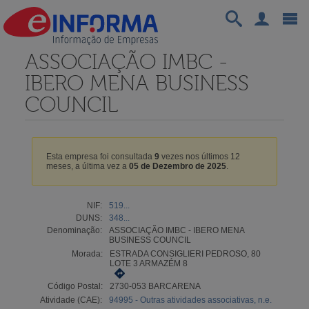
ASSOCIAÇÃO IMBC -
IBERO MENA BUSINESS
COUNCIL
Esta empresa foi consultada
9
vezes nos últimos 12
meses, a última vez a
05 de Dezembro de 2025
.
NIF:
519...
DUNS:
348...
Denominação:
ASSOCIAÇÃO IMBC - IBERO MENA
BUSINESS COUNCIL
Morada:
ESTRADA CONSIGLIERI PEDROSO, 80
LOTE 3 ARMAZÉM 8
Código Postal:
2730-053 BARCARENA
Atividade (CAE):
94995 - Outras atividades associativas, n.e.