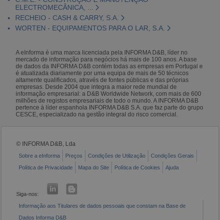
ELECTROMECÂNICA, ...
RECHEIO - CASH & CARRY, S.A.
WORTEN - EQUIPAMENTOS PARA O LAR, S.A.
A eInforma é uma marca licenciada pela INFORMA D&B, líder no
mercado de informação para negócios há mais de 100 anos. A base
de dados da INFORMA D&B contém todas as empresas em Portugal e
é atualizada diariamente por uma equipa de mais de 50 técnicos
altamente qualificados, através de fontes públicas e das próprias
empresas. Desde 2004 que integra a maior rede mundial de
informação empresarial: a D&B Worldwide Network, com mais de 600
milhões de registos empresariais de todo o mundo. A INFORMA D&B
pertence à líder espanhola INFORMA D&B S.A. que faz parte do grupo
CESCE, especializado na gestão integral do risco comercial.
© INFORMA D&B, Lda
Sobre a eInforma
Preços
Condições de Utilização
Condições Gerais
Política de Privacidade
Mapa do Site
Política de Cookies
Ajuda
Siga-nos:
Informação aos Titulares de dados pessoais que constam na Base de
Dados Informa D&B