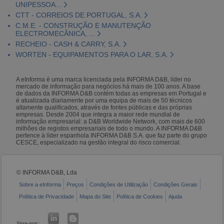
UNIPESSOA...
CTT - CORREIOS DE PORTUGAL, S.A.
C.M.E. - CONSTRUÇÃO E MANUTENÇÃO
ELECTROMECÂNICA, ...
RECHEIO - CASH & CARRY, S.A.
WORTEN - EQUIPAMENTOS PARA O LAR, S.A.
A eInforma é uma marca licenciada pela INFORMA D&B, líder no
mercado de informação para negócios há mais de 100 anos. A base
de dados da INFORMA D&B contém todas as empresas em Portugal e
é atualizada diariamente por uma equipa de mais de 50 técnicos
altamente qualificados, através de fontes públicas e das próprias
empresas. Desde 2004 que integra a maior rede mundial de
informação empresarial: a D&B Worldwide Network, com mais de 600
milhões de registos empresariais de todo o mundo. A INFORMA D&B
pertence à líder espanhola INFORMA D&B S.A. que faz parte do grupo
CESCE, especializado na gestão integral do risco comercial.
© INFORMA D&B, Lda
Sobre a eInforma
Preços
Condições de Utilização
Condições Gerais
Política de Privacidade
Mapa do Site
Política de Cookies
Ajuda
Siga-nos: