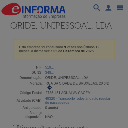
QRIDE, UNIPESSOAL, LDA
Esta empresa foi consultada
9
vezes nos últimos 12
meses, a última vez a
05 de Dezembro de 2025
.
NIF:
519...
DUNS:
348...
Denominação:
QRIDE, UNIPESSOAL, LDA
Morada:
RUA DA CIDADE DE BRUXELAS, 20 6ºD
Código Postal:
2735-451 AGUALVA-CACÉM
49320 - Transporte rodoviário não regular
Atividade (CAE):
de passageiros
Antiguidade:
0 ano(s)
Balanço
disponível:
NÃO