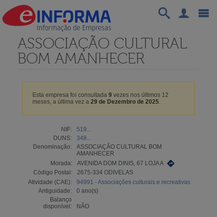
ASSOCIAÇÃO CULTURAL
BOM AMANHECER
Esta empresa foi consultada
9
vezes nos últimos 12
meses, a última vez a
29 de Dezembro de 2025
.
NIF:
519...
DUNS:
348...
Denominação:
ASSOCIAÇÃO CULTURAL BOM
AMANHECER
Morada:
AVENIDA DOM DINIS, 67 LOJA A
Código Postal:
2675-334 ODIVELAS
Atividade (CAE):
94991 - Associações culturais e recreativas
Antiguidade:
0 ano(s)
Balanço
disponível:
NÃO