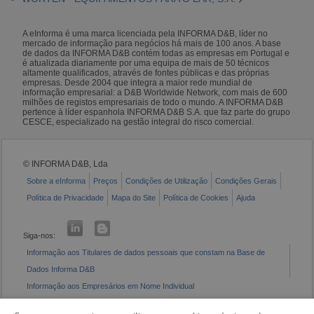
A eInforma é uma marca licenciada pela INFORMA D&B, líder no
mercado de informação para negócios há mais de 100 anos. A base
de dados da INFORMA D&B contém todas as empresas em Portugal e
é atualizada diariamente por uma equipa de mais de 50 técnicos
altamente qualificados, através de fontes públicas e das próprias
empresas. Desde 2004 que integra a maior rede mundial de
informação empresarial: a D&B Worldwide Network, com mais de 600
milhões de registos empresariais de todo o mundo. A INFORMA D&B
pertence à líder espanhola INFORMA D&B S.A. que faz parte do grupo
CESCE, especializado na gestão integral do risco comercial.
© INFORMA D&B, Lda
Sobre a eInforma
Preços
Condições de Utilização
Condições Gerais
Política de Privacidade
Mapa do Site
Política de Cookies
Ajuda
Siga-nos:
Informação aos Titulares de dados pessoais que constam na Base de
Dados Informa D&B
Informação aos Empresários em Nome Individual
Livro de Reclamações Eletrónico