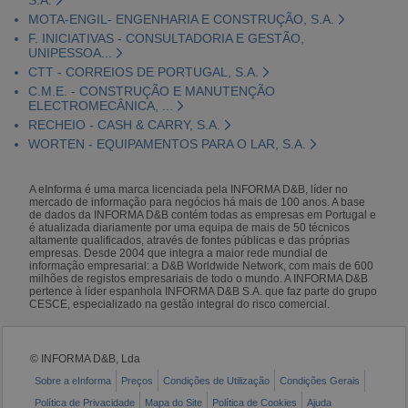
MOTA-ENGIL- ENGENHARIA E CONSTRUÇÃO, S.A.
F. INICIATIVAS - CONSULTADORIA E GESTÃO,
UNIPESSOA...
CTT - CORREIOS DE PORTUGAL, S.A.
C.M.E. - CONSTRUÇÃO E MANUTENÇÃO
ELECTROMECÂNICA, ...
RECHEIO - CASH & CARRY, S.A.
WORTEN - EQUIPAMENTOS PARA O LAR, S.A.
A eInforma é uma marca licenciada pela INFORMA D&B, líder no
mercado de informação para negócios há mais de 100 anos. A base
de dados da INFORMA D&B contém todas as empresas em Portugal e
é atualizada diariamente por uma equipa de mais de 50 técnicos
altamente qualificados, através de fontes públicas e das próprias
empresas. Desde 2004 que integra a maior rede mundial de
informação empresarial: a D&B Worldwide Network, com mais de 600
milhões de registos empresariais de todo o mundo. A INFORMA D&B
pertence à líder espanhola INFORMA D&B S.A. que faz parte do grupo
CESCE, especializado na gestão integral do risco comercial.
© INFORMA D&B, Lda
Sobre a eInforma
Preços
Condições de Utilização
Condições Gerais
Política de Privacidade
Mapa do Site
Política de Cookies
Ajuda