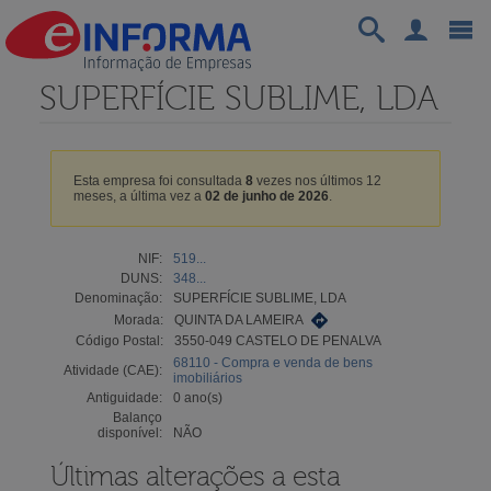
SUPERFÍCIE SUBLIME, LDA
Esta empresa foi consultada
8
vezes nos últimos 12
meses, a última vez a
02 de junho de 2026
.
NIF:
519...
DUNS:
348...
Denominação:
SUPERFÍCIE SUBLIME, LDA
Morada:
QUINTA DA LAMEIRA
Código Postal:
3550-049 CASTELO DE PENALVA
68110 - Compra e venda de bens
Atividade (CAE):
imobiliários
Antiguidade:
0 ano(s)
Balanço
disponível:
NÃO
Últimas alterações a esta