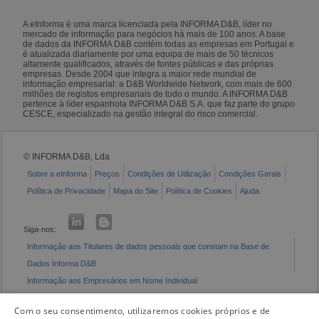
A eInforma é uma marca licenciada pela INFORMA D&B, líder no
mercado de informação para negócios há mais de 100 anos. A base
de dados da INFORMA D&B contém todas as empresas em Portugal e
é atualizada diariamente por uma equipa de mais de 50 técnicos
altamente qualificados, através de fontes públicas e das próprias
empresas. Desde 2004 que integra a maior rede mundial de
informação empresarial: a D&B Worldwide Network, com mais de 600
milhões de registos empresariais de todo o mundo. A INFORMA D&B
pertence à líder espanhola INFORMA D&B S.A. que faz parte do grupo
CESCE, especializado na gestão integral do risco comercial.
© INFORMA D&B, Lda
Sobre a eInforma
Preços
Condições de Utilização
Condições Gerais
Política de Privacidade
Mapa do Site
Política de Cookies
Ajuda
Siga-nos:
Informação aos Titulares de dados pessoais que constam na Base de
Dados Informa D&B
Informação aos Empresários em Nome Individual
Livro de Reclamações Eletrónico
Com o seu consentimento, utilizaremos cookies próprios e de