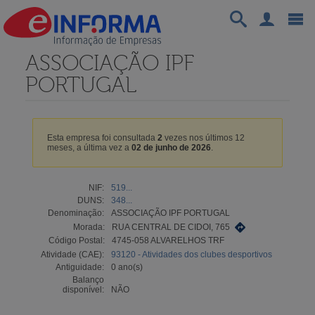
ASSOCIAÇÃO IPF
PORTUGAL
Esta empresa foi consultada
2
vezes nos últimos 12
meses, a última vez a
02 de junho de 2026
.
NIF:
519...
DUNS:
348...
Denominação:
ASSOCIAÇÃO IPF PORTUGAL
Morada:
RUA CENTRAL DE CIDOI, 765
Código Postal:
4745-058 ALVARELHOS TRF
Atividade (CAE):
93120 - Atividades dos clubes desportivos
Antiguidade:
0 ano(s)
Balanço
disponível:
NÃO