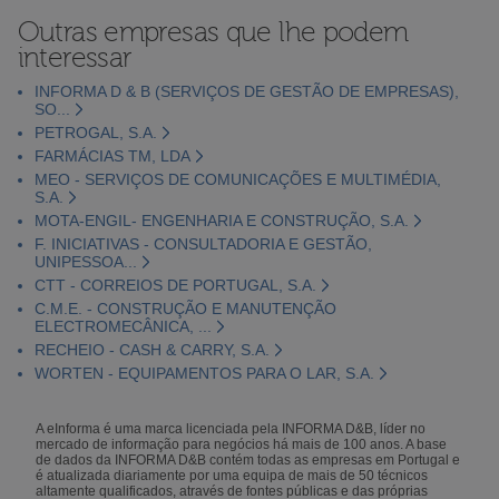
Outras empresas que lhe podem
interessar
INFORMA D & B (SERVIÇOS DE GESTÃO DE EMPRESAS),
SO...
PETROGAL, S.A.
FARMÁCIAS TM, LDA
MEO - SERVIÇOS DE COMUNICAÇÕES E MULTIMÉDIA,
S.A.
MOTA-ENGIL- ENGENHARIA E CONSTRUÇÃO, S.A.
F. INICIATIVAS - CONSULTADORIA E GESTÃO,
UNIPESSOA...
CTT - CORREIOS DE PORTUGAL, S.A.
C.M.E. - CONSTRUÇÃO E MANUTENÇÃO
ELECTROMECÂNICA, ...
RECHEIO - CASH & CARRY, S.A.
WORTEN - EQUIPAMENTOS PARA O LAR, S.A.
A eInforma é uma marca licenciada pela INFORMA D&B, líder no
mercado de informação para negócios há mais de 100 anos. A base
de dados da INFORMA D&B contém todas as empresas em Portugal e
é atualizada diariamente por uma equipa de mais de 50 técnicos
altamente qualificados, através de fontes públicas e das próprias