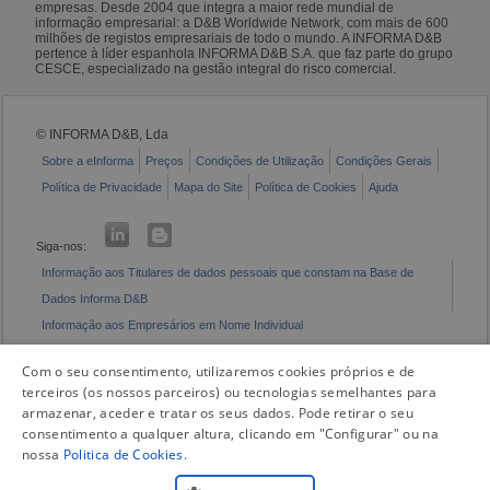
empresas. Desde 2004 que integra a maior rede mundial de
informação empresarial: a D&B Worldwide Network, com mais de 600
milhões de registos empresariais de todo o mundo. A INFORMA D&B
pertence à líder espanhola INFORMA D&B S.A. que faz parte do grupo
CESCE, especializado na gestão integral do risco comercial.
© INFORMA D&B, Lda
Sobre a eInforma
Preços
Condições de Utilização
Condições Gerais
Política de Privacidade
Mapa do Site
Política de Cookies
Ajuda
Siga-nos:
Informação aos Titulares de dados pessoais que constam na Base de
Dados Informa D&B
Informação aos Empresários em Nome Individual
Livro de Reclamações Eletrónico
Com o seu consentimento, utilizaremos cookies próprios e de
terceiros (os nossos parceiros) ou tecnologias semelhantes para
armazenar, aceder e tratar os seus dados. Pode retirar o seu
consentimento a qualquer altura, clicando em "Configurar" ou na
nossa
Politica de Cookies
.