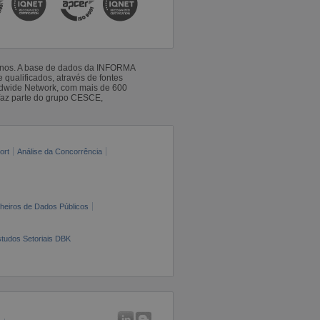
 anos. A base de dados da INFORMA
qualificados, através de fontes
ldwide Network, com mais de 600
faz parte do grupo CESCE,
ort
Análise da Concorrência
cheiros de Dados Públicos
tudos Setoriais DBK