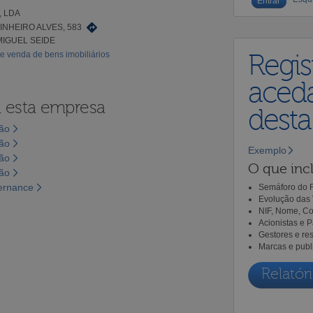
, LDA
NHEIRO ALVES, 583
MIGUEL SEIDE
e venda de bens imobiliários
Regis
aceda
a esta empresa
dest
são
são
Exemplo
são
O que incl
são
vernance
Semáforo do R
Evolução das 
NIF, Nome, Co
Acionistas e 
Gestores e re
Marcas e publ
Relatóri