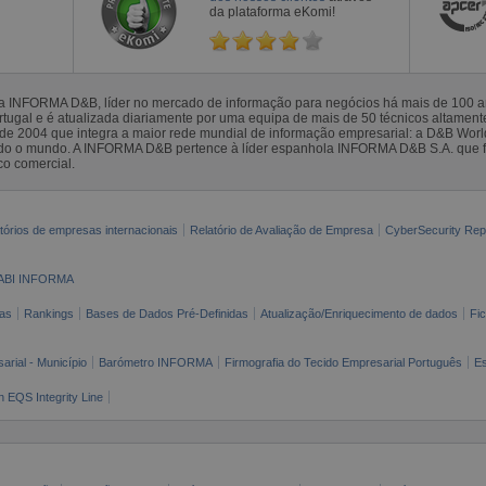
da plataforma eKomi!
la INFORMA D&B, líder no mercado de informação para negócios há mais de 100
gal e é atualizada diariamente por uma equipa de mais de 50 técnicos altamente 
sde 2004 que integra a maior rede mundial de informação empresarial: a D&B Wor
todo o mundo. A INFORMA D&B pertence à líder espanhola INFORMA D&B S.A. que 
co comercial.
tórios de empresas internacionais
Relatório de Avaliação de Empresa
CyberSecurity Rep
ABI INFORMA
as
Rankings
Bases de Dados Pré-Definidas
Atualização/Enriquecimento de dados
Fi
arial - Município
Barómetro INFORMA
Firmografia do Tecido Empresarial Português
Es
n EQS Integrity Line