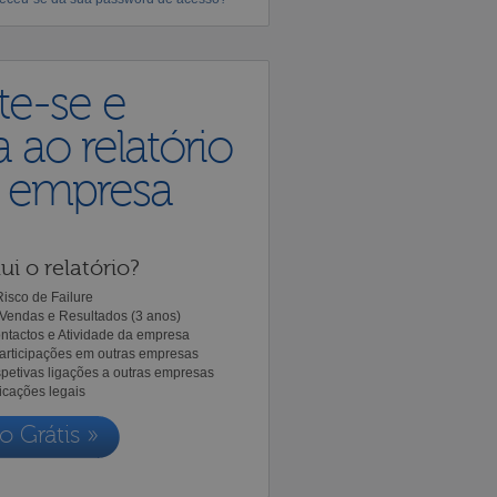
te-se e
 ao relatório
a empresa
ui o relatório?
isco de Failure
Vendas e Resultados (3 anos)
ntactos e Atividade da empresa
Participações em outras empresas
spetivas ligações a outras empresas
icações legais
o Grátis »