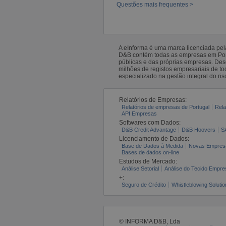
Questões mais frequentes >
A eInforma é uma marca licenciada pe
D&B contém todas as empresas em Portu
públicas e das próprias empresas. De
milhões de registos empresariais de 
especializado na gestão integral do ris
Relatórios de Empresas:
Relatórios de empresas de Portugal
Rela
API Empresas
Softwares com Dados:
D&B Credit Advantage
D&B Hoovers
S
Licenciamento de Dados:
Base de Dados à Medida
Novas Empres
Bases de dados on-line
Estudos de Mercado:
Análise Setorial
Análise do Tecido Empres
+:
Seguro de Crédito
Whistleblowing Solutio
© INFORMA D&B, Lda