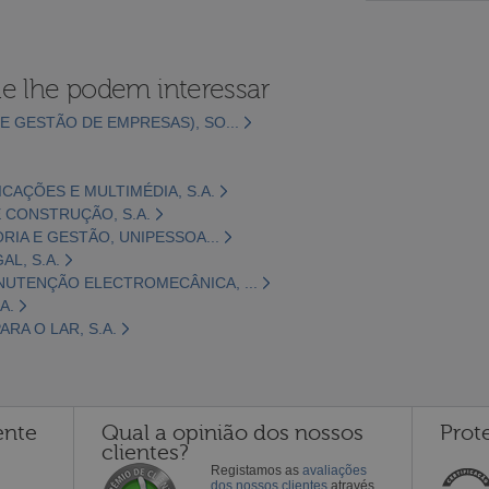
e lhe podem interessar
E GESTÃO DE EMPRESAS), SO...
CAÇÕES E MULTIMÉDIA, S.A.
 CONSTRUÇÃO, S.A.
ORIA E GESTÃO, UNIPESSOA...
L, S.A.
NUTENÇÃO ELECTROMECÂNICA, ...
A.
RA O LAR, S.A.
ente
Qual a opinião dos nossos
Prot
clientes?
Registamos as
avaliações
dos nossos clientes
através