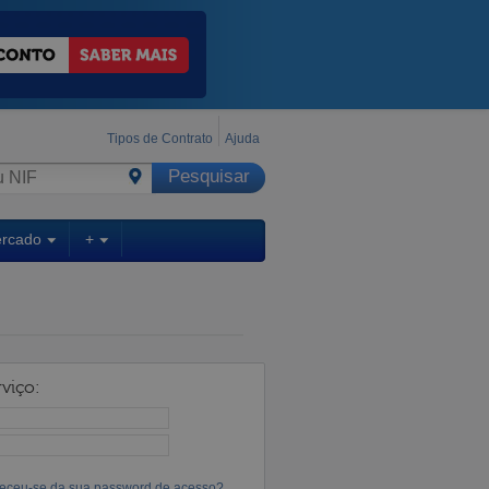
Tipos de Contrato
Ajuda
ercado
+
viço:
eceu-se da sua password de acesso?