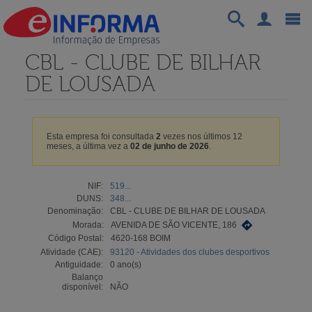
CBL - CLUBE DE BILHAR
DE LOUSADA
Esta empresa foi consultada
2
vezes nos últimos 12
meses, a última vez a
02 de junho de 2026
.
NIF:
519...
DUNS:
348...
Denominação:
CBL - CLUBE DE BILHAR DE LOUSADA
Morada:
AVENIDA DE SÃO VICENTE, 186
Código Postal:
4620-168 BOIM
Atividade (CAE):
93120 - Atividades dos clubes desportivos
Antiguidade:
0 ano(s)
Balanço
disponível:
NÃO