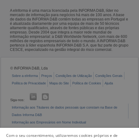
A eInforma é uma marca licenciada pela INFORMA D&B, líder no
mercado de informação para negócios há mais de 100 anos. A base
de dados da INFORMA D&B contém todas as empresas em Portugal e
é atualizada diariamente por uma equipa de mais de 50 técnicos
altamente qualificados, através de fontes públicas e das próprias
empresas. Desde 2004 que integra a maior rede mundial de
informação empresarial: a D&B Worldwide Network, com mais de 600
milhões de registos empresariais de todo o mundo. A INFORMA D&B
pertence à líder espanhola INFORMA D&B S.A. que faz parte do grupo
CESCE, especializado na gestão integral do risco comercial.
© INFORMA D&B, Lda
Sobre a eInforma
Preços
Condições de Utilização
Condições Gerais
Política de Privacidade
Mapa do Site
Política de Cookies
Ajuda
Siga-nos:
Informação aos Titulares de dados pessoais que constam na Base de
Dados Informa D&B
Informação aos Empresários em Nome Individual
Livro de Reclamações Eletrónico
Com o seu consentimento, utilizaremos cookies próprios e de