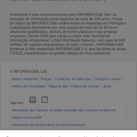
A eInforma é uma marca licenciada pela INFORMA D&B, líder no
mercado de informação para negócios há mais de 100 anos. A base
de dados da INFORMA D&B contém todas as empresas em Portugal e
é atualizada diariamente por uma equipa de mais de 50 técnicos
altamente qualificados, através de fontes públicas e das próprias
empresas. Desde 2004 que integra a maior rede mundial de
informação empresarial: a D&B Worldwide Network, com mais de 600
milhões de registos empresariais de todo o mundo. A INFORMA D&B
pertence à líder espanhola INFORMA D&B S.A. que faz parte do grupo
CESCE, especializado na gestão integral do risco comercial.
© INFORMA D&B, Lda
Sobre a eInforma
Preços
Condições de Utilização
Condições Gerais
Política de Privacidade
Mapa do Site
Política de Cookies
Ajuda
Siga-nos:
Informação aos Titulares de dados pessoais que constam na Base de
Dados Informa D&B
Informação aos Empresários em Nome Individual
Livro de Reclamações Eletrónico