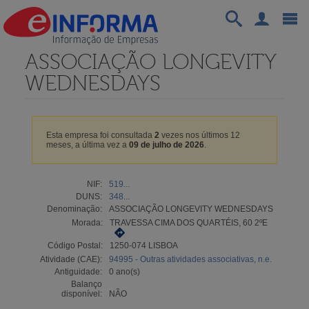
ASSOCIAÇÃO LONGEVITY
WEDNESDAYS
Esta empresa foi consultada
2
vezes nos últimos 12
meses, a última vez a
09 de julho de 2026
.
NIF:
519...
DUNS:
348...
Denominação:
ASSOCIAÇÃO LONGEVITY WEDNESDAYS
Morada:
TRAVESSA CIMA DOS QUARTÉIS, 60 2ºE
Código Postal:
1250-074 LISBOA
Atividade (CAE):
94995 - Outras atividades associativas, n.e.
Antiguidade:
0 ano(s)
Balanço
disponível:
NÃO